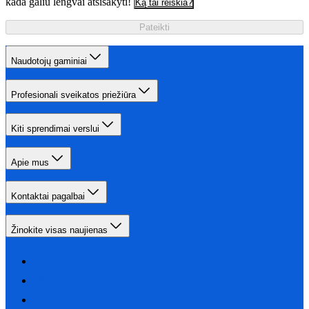
kada galiu lengvai atsisakyti!
Ką tai reiškia?
Pateikti
Naudotojų gaminiai
Profesionali sveikatos priežiūra
Kiti sprendimai verslui
Apie mus
Kontaktai pagalbai
Žinokite visas naujienas