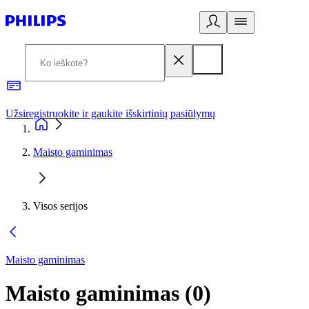
Užsiregistruokite ir gaukite išskirtinių pasiūlymų
3
Maisto gaminimas
Visos serijos
Maisto gaminimas
Maisto gaminimas
(
0
)