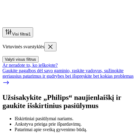
Visi filtrai
1
Virtuvinės svarstyklės
Valyti visus filtrus
Ar neradote to, ko ieškojote?
Gaukite pagalbos dėl savo gaminio, raskite vadovus, sužinokite
geriausius patarimus ir gudrybes bei išspręskite bet kokias problemas
Užsisakykite „Philips“ naujienlaiškį ir
gaukite išskirtinius pasiūlymus
Išskirtiniai pasiūlymai nariams.
Ankstyva prieiga prie išpardavimų.
Patarimai apie sveiką gyvenimo būdą.