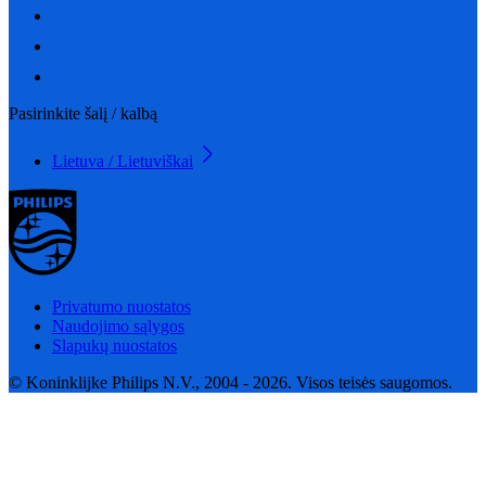
Pasirinkite šalį / kalbą
Lietuva / Lietuviškai
Privatumo nuostatos
Naudojimo sąlygos
Slapukų nuostatos
© Koninklijke Philips N.V., 2004 - 2026. Visos teisės saugomos.