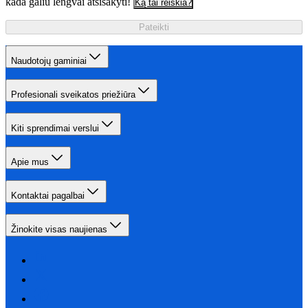
kada galiu lengvai atsisakyti!
Ką tai reiškia?
Pateikti
Naudotojų gaminiai
Profesionali sveikatos priežiūra
Kiti sprendimai verslui
Apie mus
Kontaktai pagalbai
Žinokite visas naujienas