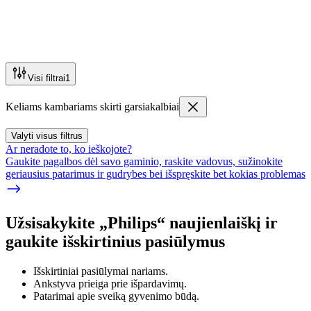
Visi filtrai
1
Keliams kambariams skirti garsiakalbiai
Valyti visus filtrus
Ar neradote to, ko ieškojote?
Gaukite pagalbos dėl savo gaminio, raskite vadovus, sužinokite
geriausius patarimus ir gudrybes bei išspręskite bet kokias problemas
Užsisakykite „Philips“ naujienlaiškį ir
gaukite išskirtinius pasiūlymus
Išskirtiniai pasiūlymai nariams.
Ankstyva prieiga prie išpardavimų.
Patarimai apie sveiką gyvenimo būdą.