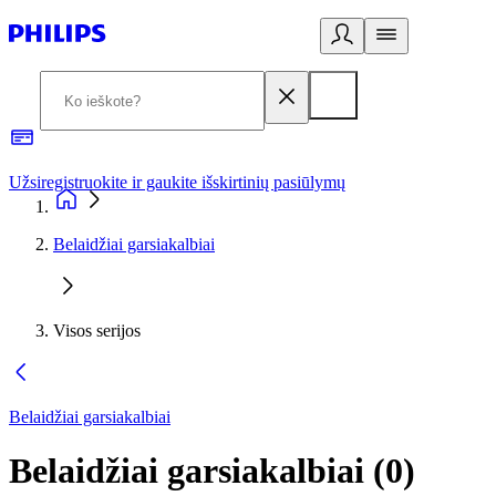
Užsiregistruokite ir gaukite išskirtinių pasiūlymų
3
Belaidžiai garsiakalbiai
Visos serijos
Belaidžiai garsiakalbiai
Belaidžiai garsiakalbiai
(
0
)