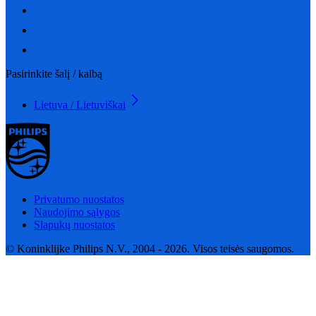
Pasirinkite šalį / kalbą
Lietuva / Lietuviškai
Privatumo nuostatos
Naudojimo sąlygos
Slapukų nuostatos
© Koninklijke Philips N.V., 2004 - 2026. Visos teisės saugomos.