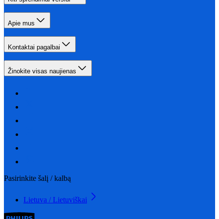
Apie mus
Kontaktai pagalbai
Žinokite visas naujienas
Pasirinkite šalį / kalbą
Lietuva / Lietuviškai