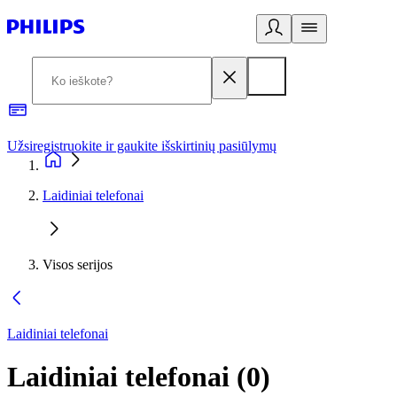
Užsiregistruokite ir gaukite išskirtinių pasiūlymų
3
Laidiniai telefonai
Visos serijos
Laidiniai telefonai
Laidiniai telefonai
(
0
)