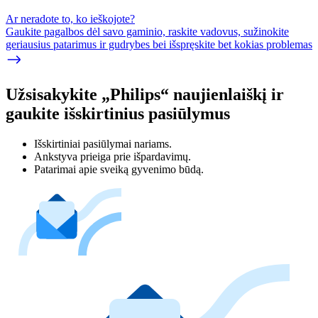
Ar neradote to, ko ieškojote?
Gaukite pagalbos dėl savo gaminio, raskite vadovus, sužinokite
geriausius patarimus ir gudrybes bei išspręskite bet kokias problemas
Užsisakykite „Philips“ naujienlaiškį ir
gaukite išskirtinius pasiūlymus
Išskirtiniai pasiūlymai nariams.
Ankstyva prieiga prie išpardavimų.
Patarimai apie sveiką gyvenimo būdą.