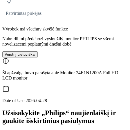
Patvirtintas pirkėjas
Výrobek má všechny skvělé funkce
Nahradil mi předchozí vysloužilý monitor PHILIPS se všemi
novelizacemi poplatnými dnešní době.
Versti į Lietuviškai
Ši apžvalga buvo parašyta apie Monitor 24E1N1200A Full HD
LCD monitor
Date of Use
2026-04-28
Užsisakykite „Philips“ naujienlaiškį ir
gaukite išskirtinius pasiūlymus