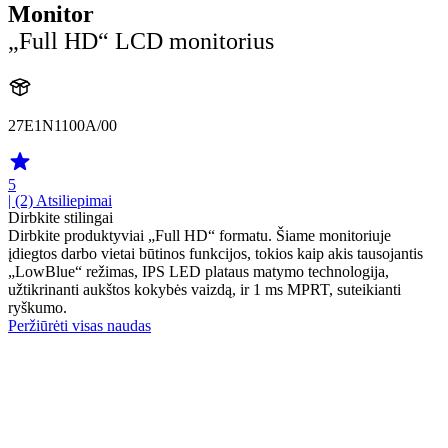
Monitor
„Full HD“ LCD monitorius
27E1N1100A/00
5
| (2)
Atsiliepimai
Dirbkite stilingai
Dirbkite produktyviai „Full HD“ formatu. Šiame monitoriuje
įdiegtos darbo vietai būtinos funkcijos, tokios kaip akis tausojantis
„LowBlue“ režimas, IPS LED plataus matymo technologija,
užtikrinanti aukštos kokybės vaizdą, ir 1 ms MPRT, suteikianti
ryškumo.
Peržiūrėti visas naudas