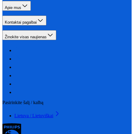
Apie mus
Kontaktai pagalbai
Žinokite visas naujienas
Pasirinkite šalį / kalbą
Lietuva / Lietuviškai