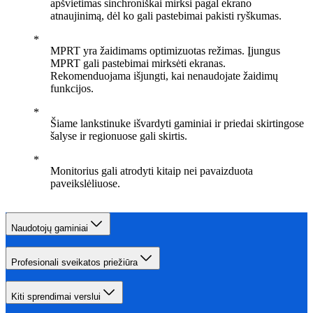
apšvietimas sinchroniškai mirksi pagal ekrano
atnaujinimą, dėl ko gali pastebimai pakisti ryškumas.
MPRT yra žaidimams optimizuotas režimas. Įjungus
MPRT gali pastebimai mirksėti ekranas.
Rekomenduojama išjungti, kai nenaudojate žaidimų
funkcijos.
Šiame lankstinuke išvardyti gaminiai ir priedai skirtingose
šalyse ir regionuose gali skirtis.
Monitorius gali atrodyti kitaip nei pavaizduota
paveikslėliuose.
Naudotojų gaminiai
Profesionali sveikatos priežiūra
Kiti sprendimai verslui