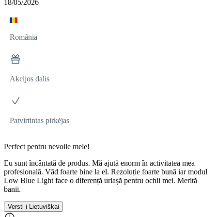
18/05/2026
România
Akcijos dalis
Patvirtintas pirkėjas
Perfect pentru nevoile mele!
Eu sunt încântată de produs. Mă ajută enorm în activitatea mea
profesională. Văd foarte bine la el. Rezoluție foarte bună iar modul
Low Blue Light face o diferență uriașă pentru ochii mei. Merită
banii.
Versti į Lietuviškai