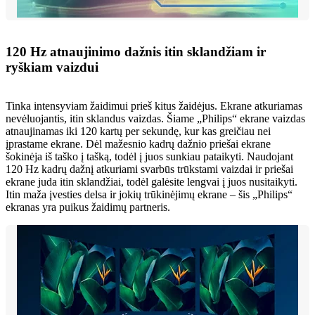
120 Hz atnaujinimo dažnis itin sklandžiam ir
ryškiam vaizdui
Tinka intensyviam žaidimui prieš kitus žaidėjus. Ekrane atkuriamas
nevėluojantis, itin sklandus vaizdas. Šiame „Philips“ ekrane vaizdas
atnaujinamas iki 120 kartų per sekundę, kur kas greičiau nei
įprastame ekrane. Dėl mažesnio kadrų dažnio priešai ekrane
šokinėja iš taško į tašką, todėl į juos sunkiau pataikyti. Naudojant
120 Hz kadrų dažnį atkuriami svarbūs trūkstami vaizdai ir priešai
ekrane juda itin sklandžiai, todėl galėsite lengvai į juos nusitaikyti.
Itin maža įvesties delsa ir jokių trūkinėjimų ekrane – šis „Philips“
ekranas yra puikus žaidimų partneris.