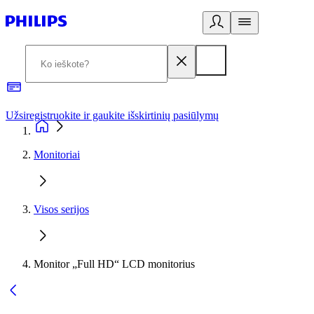
Užsiregistruokite ir gaukite išskirtinių pasiūlymų
3
Monitoriai
Visos serijos
Monitor „Full HD“ LCD monitorius