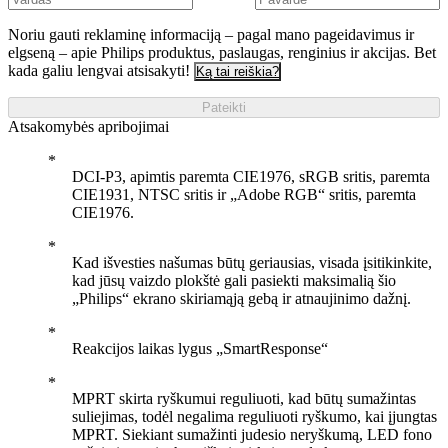
Noriu gauti reklaminę informaciją – pagal mano pageidavimus ir
elgseną – apie Philips produktus, paslaugas, renginius ir akcijas. Bet
kada galiu lengvai atsisakyti!
Ką tai reiškia?
Pateikti
Atsakomybės apribojimai
DCI-P3, apimtis paremta CIE1976, sRGB sritis, paremta
CIE1931, NTSC sritis ir „Adobe RGB“ sritis, paremta
CIE1976.
Kad išvesties našumas būtų geriausias, visada įsitikinkite,
kad jūsų vaizdo plokštė gali pasiekti maksimalią šio
„Philips“ ekrano skiriamąją gebą ir atnaujinimo dažnį.
Reakcijos laikas lygus „SmartResponse“
MPRT skirta ryškumui reguliuoti, kad būtų sumažintas
suliejimas, todėl negalima reguliuoti ryškumo, kai įjungtas
MPRT. Siekiant sumažinti judesio neryškumą, LED fono