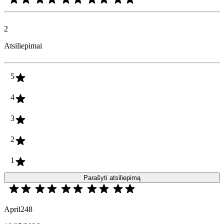
2
Atsiliepimai
5
4
3
2
1
Parašyti atsiliepimą
April248