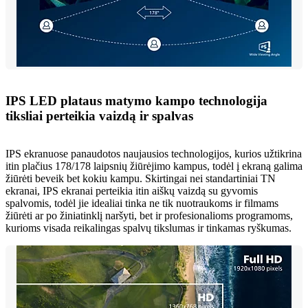
IPS LED plataus matymo kampo technologija
tiksliai perteikia vaizdą ir spalvas
IPS ekranuose panaudotos naujausios technologijos, kurios užtikrina
itin plačius 178/178 laipsnių žiūrėjimo kampus, todėl į ekraną galima
žiūrėti beveik bet kokiu kampu. Skirtingai nei standartiniai TN
ekranai, IPS ekranai perteikia itin aiškų vaizdą su gyvomis
spalvomis, todėl jie idealiai tinka ne tik nuotraukoms ir filmams
žiūrėti ar po žiniatinklį naršyti, bet ir profesionalioms programoms,
kurioms visada reikalingas spalvų tikslumas ir tinkamas ryškumas.