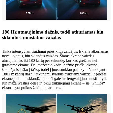
180 Hz atnaujinimo dažnis, todėl atkuriamas itin
sklandus, nuostabus vaizdas
Tinka intensyviam žaidimui prieš kitus žaidėjus. Ekrane atkuriamas
nevėluojantis, itin sklandus vaizdas. Šiame ekrane vaizdas
atnaujinamas iki 180 kartų per sekundę, kur kas greičiau nei
įprastame ekrane. Dėl mažesnio kadrų dažnio priešai ekrane
šokinėja iš taško į tašką, todėl į juos sunkiau pataikyti. Naudojant
180 Hz kadrų dažnį, atkuriami svarbūs trūkstami vaizdai ir priešai
ekrane juda itin sklandžiai, todėl galėsite lengvai į juos nusitaikyti.
Itin maža įvesties delsa ir jokių trūkinėjimų ekrane – šis „Philips“
ekranas yra puikus žaidimų partneris.