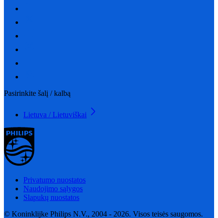
Pasirinkite šalį / kalbą
Lietuva / Lietuviškai
Privatumo nuostatos
Naudojimo sąlygos
Slapukų nuostatos
© Koninklijke Philips N.V., 2004 - 2026. Visos teisės saugomos.