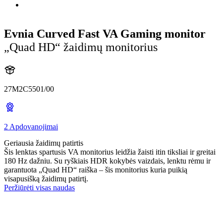
Evnia Curved Fast VA Gaming monitor
„Quad HD“ žaidimų monitorius
27M2C5501/00
2 Apdovanojimai
Geriausia žaidimų patirtis
Šis lenktas spartusis VA monitorius leidžia žaisti itin tiksliai ir greitai
180 Hz dažniu. Su ryškiais HDR kokybės vaizdais, lenktu rėmu ir
garantuota „Quad HD“ raiška – šis monitorius kuria puikią
visapusišką žaidimų patirtį.
Peržiūrėti visas naudas