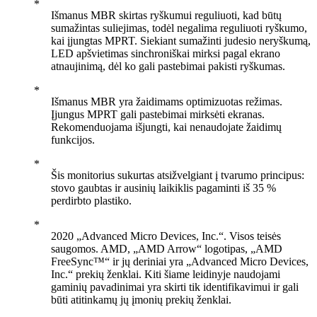
Išmanus MBR skirtas ryškumui reguliuoti, kad būtų
sumažintas suliejimas, todėl negalima reguliuoti ryškumo,
kai įjungtas MPRT. Siekiant sumažinti judesio neryškumą,
LED apšvietimas sinchroniškai mirksi pagal ekrano
atnaujinimą, dėl ko gali pastebimai pakisti ryškumas.
Išmanus MBR yra žaidimams optimizuotas režimas.
Įjungus MPRT gali pastebimai mirksėti ekranas.
Rekomenduojama išjungti, kai nenaudojate žaidimų
funkcijos.
Šis monitorius sukurtas atsižvelgiant į tvarumo principus:
stovo gaubtas ir ausinių laikiklis pagaminti iš 35 %
perdirbto plastiko.
2020 „Advanced Micro Devices, Inc.“. Visos teisės
saugomos. AMD, „AMD Arrow“ logotipas, „AMD
FreeSync™“ ir jų deriniai yra „Advanced Micro Devices,
Inc.“ prekių ženklai. Kiti šiame leidinyje naudojami
gaminių pavadinimai yra skirti tik identifikavimui ir gali
būti atitinkamų jų įmonių prekių ženklai.