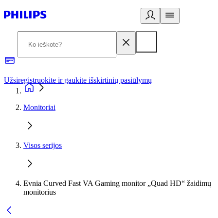
Užsiregistruokite ir gaukite išskirtinių pasiūlymų
3
Monitoriai
Visos serijos
Evnia Curved Fast VA Gaming monitor „Quad HD“ žaidimų
monitorius