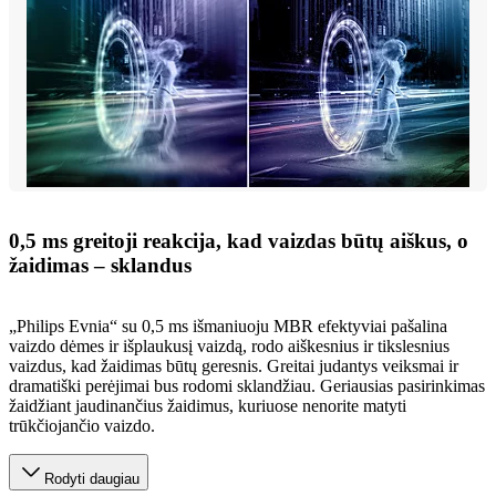
0,5 ms greitoji reakcija, kad vaizdas būtų aiškus, o
žaidimas – sklandus
„Philips Evnia“ su 0,5 ms išmaniuoju MBR efektyviai pašalina
vaizdo dėmes ir išplaukusį vaizdą, rodo aiškesnius ir tikslesnius
vaizdus, kad žaidimas būtų geresnis. Greitai judantys veiksmai ir
dramatiški perėjimai bus rodomi sklandžiau. Geriausias pasirinkimas
žaidžiant jaudinančius žaidimus, kuriuose nenorite matyti
trūkčiojančio vaizdo.
Rodyti daugiau