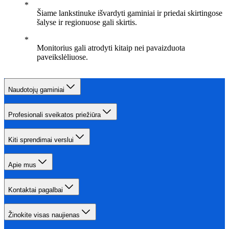
Šiame lankstinuke išvardyti gaminiai ir priedai skirtingose
šalyse ir regionuose gali skirtis.
Monitorius gali atrodyti kitaip nei pavaizduota
paveikslėliuose.
Naudotojų gaminiai
Profesionali sveikatos priežiūra
Kiti sprendimai verslui
Apie mus
Kontaktai pagalbai
Žinokite visas naujienas