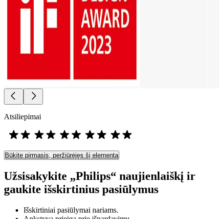
Atsiliepimai
Būkite pirmasis, peržiūrėjęs šį elementą
Užsisakykite „Philips“ naujienlaiškį ir
gaukite išskirtinius pasiūlymus
Išskirtiniai pasiūlymai nariams.
Ankstyva prieiga prie išpardavimų.