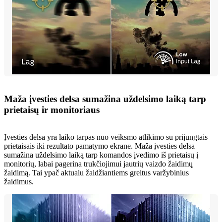
Maža įvesties delsa sumažina uždelsimo laiką tarp
prietaisų ir monitoriaus
Įvesties delsa yra laiko tarpas nuo veiksmo atlikimo su prijungtais
prietaisais iki rezultato pamatymo ekrane. Maža įvesties delsa
sumažina uždelsimo laiką tarp komandos įvedimo iš prietaisų į
monitorių, labai pagerina trukčiojimui jautrių vaizdo žaidimų
žaidimą. Tai ypač aktualu žaidžiantiems greitus varžybinius
žaidimus.