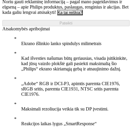
Noriu gauti reklaminę informaciją – pagal mano pageidavimus ir
elgseną – apie Philips produktus, paslaugas, renginius ir akcijas. Bet
kada galiu lengvai atsisakyti!
Ką tai reiškia?
Pateikti
Atsakomybės apribojimai
Ekrano išlinkio lanko spindulys milimetrais
Kad išvesties našumas būtų geriausias, visada įsitikinkite,
kad jūsų vaizdo plokštė gali pasiekti maksimalią šio
„Philips“ ekrano skiriamąją gebą ir atnaujinimo dažnį.
„Adobe“ RGB ir DCI-P3, apimtis paremta CIE1976,
sRGB sritis, paremta CIE1931, NTSC sritis paremta
CIE1976.
Maksimali rezoliucija veikia tik su DP įvestimi.
Reakcijos laikas lygus „SmartResponse“