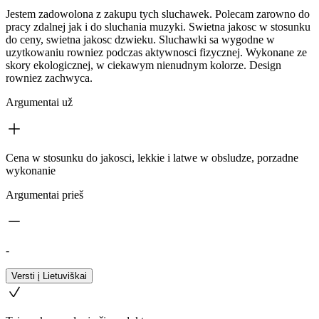
Jestem zadowolona z zakupu tych sluchawek. Polecam zarowno do
pracy zdalnej jak i do sluchania muzyki. Swietna jakosc w stosunku
do ceny, swietna jakosc dzwieku. Sluchawki sa wygodne w
uzytkowaniu rowniez podczas aktywnosci fizycznej. Wykonane ze
skory ekologicznej, w ciekawym nienudnym kolorze. Design
rowniez zachwyca.
Argumentai už
Cena w stosunku do jakosci, lekkie i latwe w obsludze, porzadne
wykonanie
Argumentai prieš
-
Versti į Lietuviškai