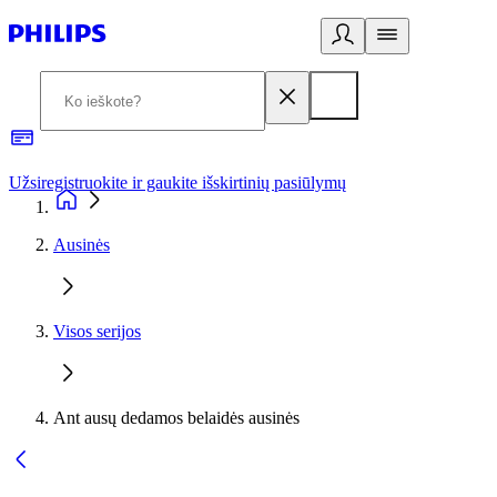
Užsiregistruokite ir gaukite išskirtinių pasiūlymų
3
Ausinės
Visos serijos
Ant ausų dedamos belaidės ausinės