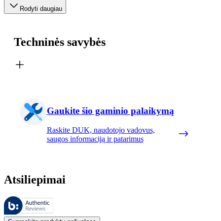
Rodyti daugiau
Techninės savybės
Gaukite šio gaminio palaikymą
Raskite DUK, naudotojo vadovus,
saugos informaciją ir patarimus
Atsiliepimai
Šiuos atsiliepimus tvarko „Bazaarvoice“ ir jie atitinka „Bazaarvoice“
Klientų nuomonės, pateikiamos kaip produktų ir žvaigždučių įvertinimai