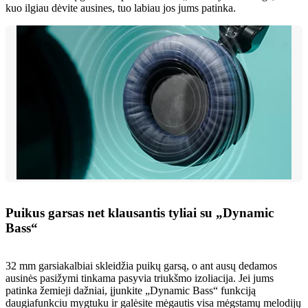
kuo ilgiau dėvite ausines, tuo labiau jos jums patinka.
Puikus garsas net klausantis tyliai su „Dynamic
Bass“
32 mm garsiakalbiai skleidžia puikų garsą, o ant ausų dedamos
ausinės pasižymi tinkama pasyvia triukšmo izoliacija. Jei jums
patinka žemieji dažniai, įjunkite „Dynamic Bass“ funkciją
daugiafunkciu mygtuku ir galėsite mėgautis visa mėgstamų melodijų