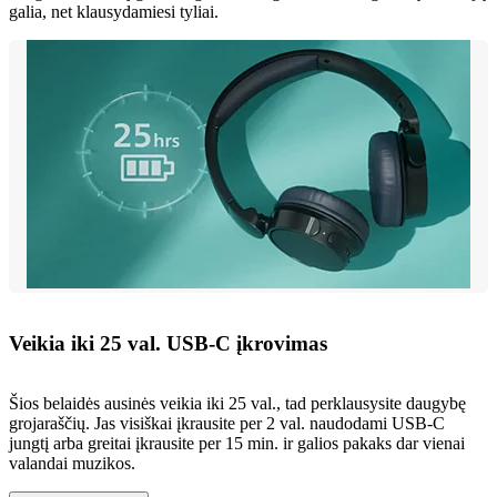
galia, net klausydamiesi tyliai.
Veikia iki 25 val. USB-C įkrovimas
Šios belaidės ausinės veikia iki 25 val., tad perklausysite daugybę
grojaraščių. Jas visiškai įkrausite per 2 val. naudodami USB-C
jungtį arba greitai įkrausite per 15 min. ir galios pakaks dar vienai
valandai muzikos.