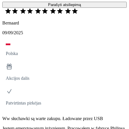
Parašyti atsiliepimą
Bernaard
09/09/2025
Polska
Akcijos dalis
Patvirtintas pirkėjas
Ww słuchawki są warte zakupu. Ładowane przez USB
Jestem emerytowanym inżynierem. Pracowałem w fabryce Philipsa,