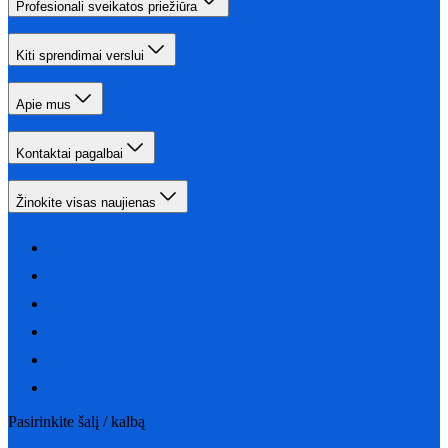
Profesionali sveikatos priežiūra
Kiti sprendimai verslui
Apie mus
Kontaktai pagalbai
Žinokite visas naujienas
Pasirinkite šalį / kalbą