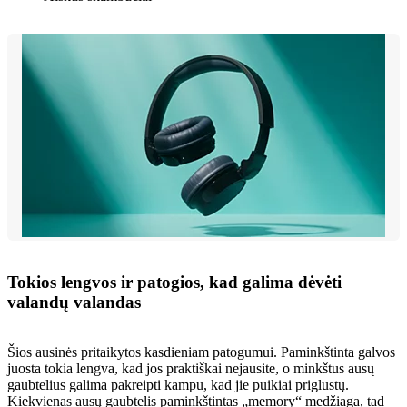
Tokios lengvos ir patogios, kad galima dėvėti
valandų valandas
Šios ausinės pritaikytos kasdieniam patogumui. Paminkštinta galvos
juosta tokia lengva, kad jos praktiškai nejausite, o minkštus ausų
gaubtelius galima pakreipti kampu, kad jie puikiai priglustų.
Kiekvienas ausų gaubtelis paminkštintas „memory“ medžiaga, tad