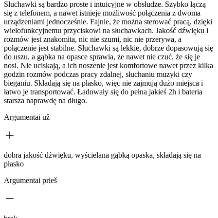
Słuchawki są bardzo proste i intuicyjne w obsłudze. Szybko łączą
się z telefonem, a nawet istnieje możliwość połączenia z dwoma
urządzeniami jednocześnie. Fajnie, że można sterować pracą, dzięki
wielofunkcyjnemu przyciskowi na słuchawkach. Jakość dźwięku i
rozmów jest znakomita, nic nie szumi, nic nie przerywa, a
połączenie jest stabilne. Słuchawki są lekkie, dobrze dopasowują się
do uszu, a gąbka na opasce sprawia, że nawet nie czuć, że się je
nosi. Nie uciskają, a ich noszenie jest komfortowe nawet przez kilka
godzin rozmów podczas pracy zdalnej, słuchaniu muzyki czy
bieganiu. Składają się na płasko, więc nie zajmują dużo miejsca i
łatwo je transportować. Ładowały się do pełna jakieś 2h i bateria
starsza naprawdę na długo.
Argumentai už
dobra jakość dźwięku, wyścielana gąbką opaska, składają się na
płasko
Argumentai prieš