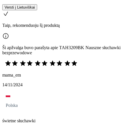
Versti į Lietuviškai
Taip, rekomenduoju šį produktą
Ši apžvalga buvo parašyta apie TAH3209BK Nauszne słuchawki
bezprzewodowe
mama_em
14/11/2024
Polska
świetne słuchawki