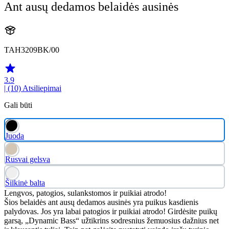
Ant ausų dedamos belaidės ausinės
TAH3209BK/00
3.9
| (10)
Atsiliepimai
Gali būti
Juoda
Rusvai gelsva
Šilkinė balta
Lengvos, patogios, sulankstomos ir puikiai atrodo!
Šios belaidės ant ausų dedamos ausinės yra puikus kasdienis
palydovas. Jos yra labai patogios ir puikiai atrodo! Girdėsite puikų
garsą, „Dynamic Bass“ užtikrins sodresnius žemuosius dažnius net