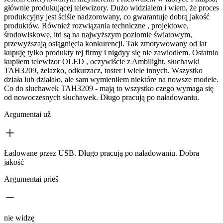
głównie produkującej telewizory. Dużo widzialem i wiem, że proces
produkcyjny jest ściśle nadzorowany, co gwarantuje dobrą jakość
produktów. Również rozwiązania techniczne , projektowe,
środowiskowe, itd są na najwyższym poziomie światowym,
przewyższają osiągnięcia konkurencji. Tak zmotywowany od lat
kupuję tylko produkty tej firmy i nigdyy się nie zawiodłem. Ostatnio
kupiłem telewizor OLED , oczywiście z Ambilight, słuchawki
TAH3209, żelazko, odkurzacz, toster i wiele innych. Wszystko
działa lub działało, ale sam wymieniłem niektóre na nowsze modele.
Co do sluchawek TAH3209 - mają to wszystko czego wymaga się
od nowoczesnych słuchawek. Długo pracują po naładowaniu.
Argumentai už
Ładowane przez USB. Długo pracują po naładowaniu. Dobra
jakość
Argumentai prieš
nie widzę