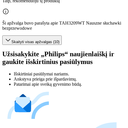
Taip, rekomenduoju šį produktą
Ši apžvalga buvo parašyta apie TAH3209WT Nauszne słuchawki
bezprzewodowe
Skaityti visas apžvalgas (10)
Užsisakykite „Philips“ naujienlaiškį ir
gaukite išskirtinius pasiūlymus
Išskirtiniai pasiūlymai nariams.
Ankstyva prieiga prie išpardavimų.
Patarimai apie sveiką gyvenimo būdą.