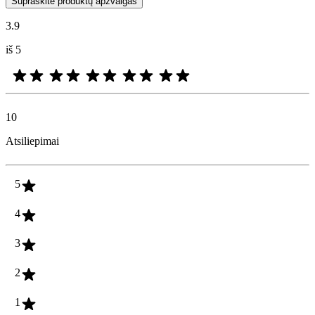
Supraskite produktų apžvalgas
3.9
iš 5
10
Atsiliepimai
5
4
3
2
1