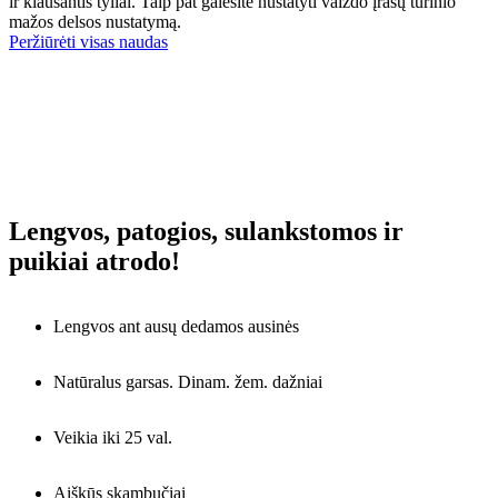
ir klausantis tyliai. Taip pat galėsite nustatyti vaizdo įrašų turinio
mažos delsos nustatymą.
Peržiūrėti visas naudas
Lengvos, patogios, sulankstomos ir
puikiai atrodo!
Lengvos ant ausų dedamos ausinės
Natūralus garsas. Dinam. žem. dažniai
Veikia iki 25 val.
Aiškūs skambučiai