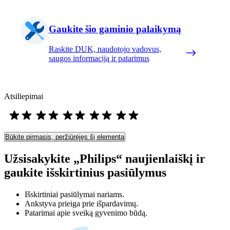
Gaukite šio gaminio palaikymą
Raskite DUK, naudotojo vadovus,
saugos informaciją ir patarimus
Atsiliepimai
Būkite pirmasis, peržiūrėjęs šį elementą
Užsisakykite „Philips“ naujienlaiškį ir
gaukite išskirtinius pasiūlymus
Išskirtiniai pasiūlymai nariams.
Ankstyva prieiga prie išpardavimų.
Patarimai apie sveiką gyvenimo būdą.