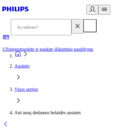
Užsiregistruokite ir gaukite išskirtinių pasiūlymų
3
Ausinės
Visos serijos
Ant ausų dedamos belaidės ausinės