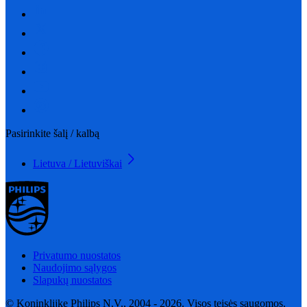
Pasirinkite šalį / kalbą
Lietuva / Lietuviškai
Privatumo nuostatos
Naudojimo sąlygos
Slapukų nuostatos
© Koninklijke Philips N.V., 2004 - 2026. Visos teisės saugomos.