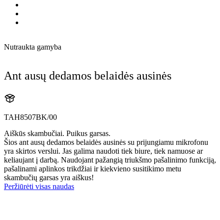
Nutraukta gamyba
Ant ausų dedamos belaidės ausinės
TAH8507BK/00
Aiškūs skambučiai. Puikus garsas.
Šios ant ausų dedamos belaidės ausinės su prijungiamu mikrofonu
yra skirtos verslui. Jas galima naudoti tiek biure, tiek namuose ar
keliaujant į darbą. Naudojant pažangią triukšmo pašalinimo funkciją,
pašalinami aplinkos trikdžiai ir kiekvieno susitikimo metu
skambučių garsas yra aiškus!
Peržiūrėti visas naudas