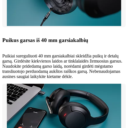
Puikus garsas iš 40 mm garsiakalbių
Puikiai sureguliuoti 40 mm garsiakalbiai skleidžia puikų ir detalų
garsą. Girdėsite kiekvienos laidos ar tinklalaidės žemuosius garsus.
Naudokite pridedamą garso laidą, norėdami girdėti mėgstamo
transliuotojo perduodamą aukštos raiškos garsą. Nebenaudojamas
ausines saugiai laikykite kietame dėkle.