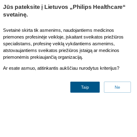
Promoted Products
Jūs pateksite į Lietuvos „Philips Healthcare“
svetainę.
Svetainė skirta tik asmenims, naudojantiems medicinos
priemones profesinėje veikloje, įskaitant sveikatos priežiūros
specialistams, profesinę veiklą vykdantiems asmenims,
atstovaujantiems sveikatos priežiūros įstaigą ar medicinos
priemonėmis prekiaujančią organizaciją.
Ar esate asmuo, atitinkantis aukščiau nurodytus kriterijus?
Taip
Ne