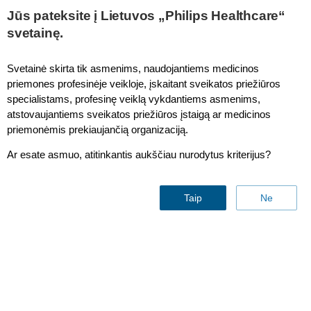
This page is also available in
United States (English)
Jūs pateksite į Lietuvos „Philips Healthcare“
svetainę.
Svetainė skirta tik asmenims, naudojantiems medicinos
priemones profesinėje veikloje, įskaitant sveikatos priežiūros
FieldStrength MRI articles
specialistams, profesinę veiklą vykdantiems asmenims,
atstovaujantiems sveikatos priežiūros įstaigą ar medicinos
priemonėmis prekiaujančią organizaciją.
Ar esate asmuo, atitinkantis aukščiau nurodytus kriterijus?
Taip
Ne
High-powered gradients