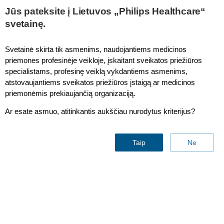
This page is also available in
United States (English)
Jūs pateksite į Lietuvos „Philips Healthcare“
svetainę.
Svetainė skirta tik asmenims, naudojantiems medicinos
priemones profesinėje veikloje, įskaitant sveikatos priežiūros
specialistams, profesinę veiklą vykdantiems asmenims,
April 2023 – Philips Fieldstrength MRI Webinar
atstovaujantiems sveikatos priežiūros įstaigą ar medicinos
Increasing productivity with fast MRI at
priemonėmis prekiaujančią organizaciją.
WellStar Health System
Ar esate asmuo, atitinkantis aukščiau nurodytus kriterijus?
Taip
Ne
Negalime rodyti šio turinio be jūsų sutikimo dėl slapukų.
Norėdami pamatyti šį turinį, turėsite atnaujinti slapukų nuostatas ir
priimti toliau nurodytus parinkčių slapukus
Norėdami peržiūrėti ir pakoreguoti slapukų nustatymus,
spustelėkite čia.
Dėkojame.