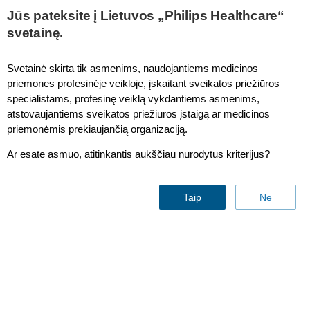
Jūs pateksite į Lietuvos „Philips Healthcare“
svetainę.
FieldStrength MRI articles
Svetainė skirta tik asmenims, naudojantiems medicinos
priemones profesinėje veikloje, įskaitant sveikatos priežiūros
specialistams, profesinę veiklą vykdantiems asmenims,
atstovaujantiems sveikatos priežiūros įstaigą ar medicinos
priemonėmis prekiaujančią organizaciją.
Ar esate asmuo, atitinkantis aukščiau nurodytus kriterijus?
Meander Medical Center
Taip
Ne
raises
its standard
in MRI