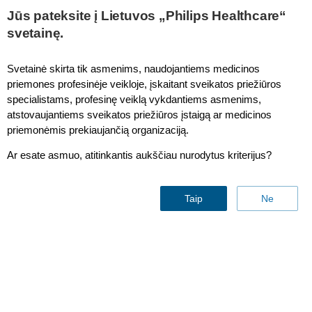
This page is also available in
United States (English)
Jūs pateksite į Lietuvos „Philips Healthcare“
svetainę.
Svetainė skirta tik asmenims, naudojantiems medicinos
priemones profesinėje veikloje, įskaitant sveikatos priežiūros
specialistams, profesinę veiklą vykdantiems asmenims,
October 2023 - Philips Fieldstrength MRI article
atstovaujantiems sveikatos priežiūros įstaigą ar medicinos
Efficient MR workflow at FUESMEN
priemonėmis prekiaujančią organizaciją.
with help of MR Workspace
Ar esate asmuo, atitinkantis aukščiau nurodytus kriterijus?
Taip
Ne