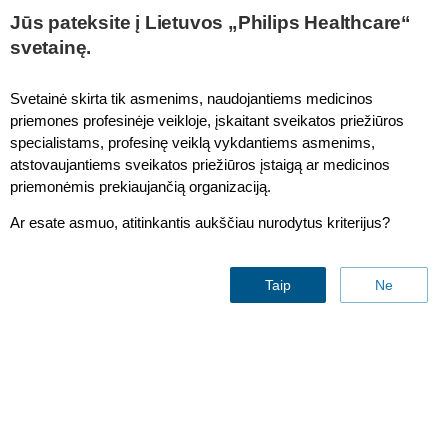
This page is also available in
United States (English)
Jūs pateksite į Lietuvos „Philips Healthcare“
svetainę.
Svetainė skirta tik asmenims, naudojantiems medicinos
priemones profesinėje veikloje, įskaitant sveikatos priežiūros
MRI patient experience
specialistams, profesinę veiklą vykdantiems asmenims,
atstovaujantiems sveikatos priežiūros įstaigą ar medicinos
priemonėmis prekiaujančią organizaciją.
Ar esate asmuo, atitinkantis aukščiau nurodytus kriterijus?
Taip
Ne
Relaxed
patients,
reduced
mo
improved
productivity
Download this FieldStrength article