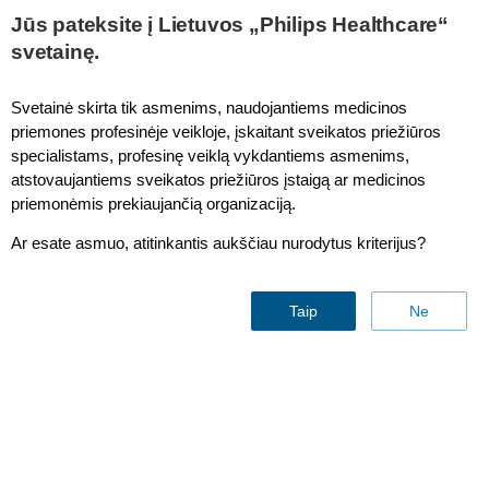
This page is also available in
United States (English)
Jūs pateksite į Lietuvos „Philips Healthcare“
svetainę.
Svetainė skirta tik asmenims, naudojantiems medicinos
priemones profesinėje veikloje, įskaitant sveikatos priežiūros
specialistams, profesinę veiklą vykdantiems asmenims,
Rgs 30, 2022
by Philips
atstovaujantiems sveikatos priežiūros įstaigą ar medicinos
Reading time:
4-5 minutes
priemonėmis prekiaujančią organizaciją.
Automated Pediatric Early Warning
Ar esate asmuo, atitinkantis aukščiau nurodytus kriterijus?
Scoring decreases scoring
inaccuracies and supports nursing
Taip
Ne
staff