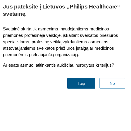
Jūs pateksite į Lietuvos „Philips Healthcare“
svetainę.
Trilogy
Svetainė skirta tik asmenims, naudojantiems medicinos
priemones profesinėje veikloje, įskaitant sveikatos priežiūros
specialistams, profesinę veiklą vykdantiems asmenims,
atstovaujantiems sveikatos priežiūros įstaigą ar medicinos
priemonėmis prekiaujančią organizaciją.
Ar esate asmuo, atitinkantis aukščiau nurodytus kriterijus?
Taip
Ne