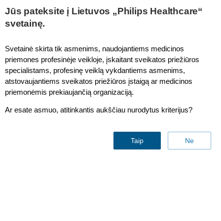
Jūs pateksite į Lietuvos „Philips Healthcare“
svetainę.
Multi-Patient
Svetainė skirta tik asmenims, naudojantiems medicinos
priemones profesinėje veikloje, įskaitant sveikatos priežiūros
specialistams, profesinę veiklą vykdantiems asmenims,
atstovaujantiems sveikatos priežiūros įstaigą ar medicinos
priemonėmis prekiaujančią organizaciją.
Ar esate asmuo, atitinkantis aukščiau nurodytus kriterijus?
Multi-Patient
Taip
Ne
Bridge
Contact & support
The multi-patient bridge comes with a single Bluetooth router,
power supply, USB cable, international wall outlet adapters, a