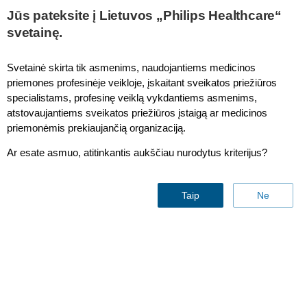
This page is also available in
United States (English)
Jūs pateksite į Lietuvos „Philips Healthcare“
svetainę.
Svetainė skirta tik asmenims, naudojantiems medicinos
priemones profesinėje veikloje, įskaitant sveikatos priežiūros
IntraSight
specialistams, profesinę veiklą vykdantiems asmenims,
atstovaujantiems sveikatos priežiūros įstaigą ar medicinos
priemonėmis prekiaujančią organizaciją.
Ar esate asmuo, atitinkantis aukščiau nurodytus kriterijus?
Taip
Ne