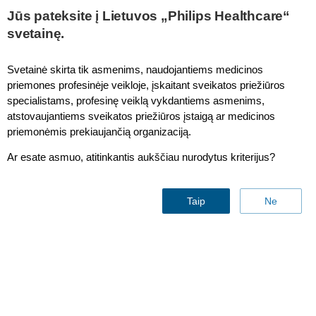
This page is also available in
United States (English)
Jūs pateksite į Lietuvos „Philips Healthcare“
svetainę.
Svetainė skirta tik asmenims, naudojantiems medicinos
priemones profesinėje veikloje, įskaitant sveikatos priežiūros
IntelliVue MP40/MP50 GCX Variable Height Wall Mount
specialistams, profesinę veiklą vykdantiems asmenims,
atstovaujantiems sveikatos priežiūros įstaigą ar medicinos
priemonėmis prekiaujančią organizaciją.
Ar esate asmuo, atitinkantis aukščiau nurodytus kriterijus?
Taip
Ne