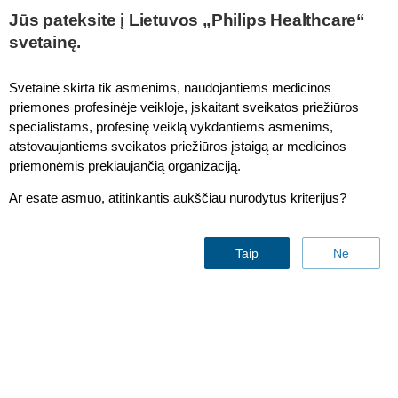
This page is also available in
United States (English)
Jūs pateksite į Lietuvos „Philips Healthcare“
svetainę.
Svetainė skirta tik asmenims, naudojantiems medicinos
priemones profesinėje veikloje, įskaitant sveikatos priežiūros
IntelliVue MP40/MP50 Datex-Ohmeda Aestiva Anesthesia
specialistams, profesinę veiklą vykdantiems asmenims,
Machine
atstovaujantiems sveikatos priežiūros įstaigą ar medicinos
priemonėmis prekiaujančią organizaciją.
Ar esate asmuo, atitinkantis aukščiau nurodytus kriterijus?
Taip
Ne