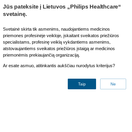
This page is also available in
United States (English)
Jūs pateksite į Lietuvos „Philips Healthcare“
svetainę.
Svetainė skirta tik asmenims, naudojantiems medicinos
priemones profesinėje veikloje, įskaitant sveikatos priežiūros
IntelliVue MP20/MP30 GCX Roll Stand Mount*
specialistams, profesinę veiklą vykdantiems asmenims,
atstovaujantiems sveikatos priežiūros įstaigą ar medicinos
priemonėmis prekiaujančią organizaciją.
Ar esate asmuo, atitinkantis aukščiau nurodytus kriterijus?
Taip
Ne