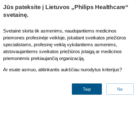
This page is also available in
United States (English)
Jūs pateksite į Lietuvos „Philips Healthcare“
svetainę.
Svetainė skirta tik asmenims, naudojantiems medicinos
priemones profesinėje veikloje, įskaitant sveikatos priežiūros
IntelliVue MP2/X2 ITD Rigid Arm Wall Mount
specialistams, profesinę veiklą vykdantiems asmenims,
atstovaujantiems sveikatos priežiūros įstaigą ar medicinos
priemonėmis prekiaujančią organizaciją.
Ar esate asmuo, atitinkantis aukščiau nurodytus kriterijus?
Taip
Ne