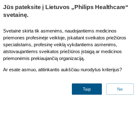
This page is also available in
United States (English)
Jūs pateksite į Lietuvos „Philips Healthcare“
svetainę.
Svetainė skirta tik asmenims, naudojantiems medicinos
priemones profesinėje veikloje, įskaitant sveikatos priežiūros
SureSigns and Vital Signs Monitor Philips VS1 Monitor Roll
specialistams, profesinę veiklą vykdantiems asmenims,
Stand
atstovaujantiems sveikatos priežiūros įstaigą ar medicinos
priemonėmis prekiaujančią organizaciją.
Ar esate asmuo, atitinkantis aukščiau nurodytus kriterijus?
Taip
Ne