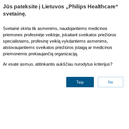
This page is also available in
United States (English)
Jūs pateksite į Lietuvos „Philips Healthcare“
svetainę.
Svetainė skirta tik asmenims, naudojantiems medicinos
priemones profesinėje veikloje, įskaitant sveikatos priežiūros
Intellivue MP90 Additional Mounting ITD Mounting
specialistams, profesinę veiklą vykdantiems asmenims,
Accessories
atstovaujantiems sveikatos priežiūros įstaigą ar medicinos
priemonėmis prekiaujančią organizaciją.
Ar esate asmuo, atitinkantis aukščiau nurodytus kriterijus?
Taip
Ne