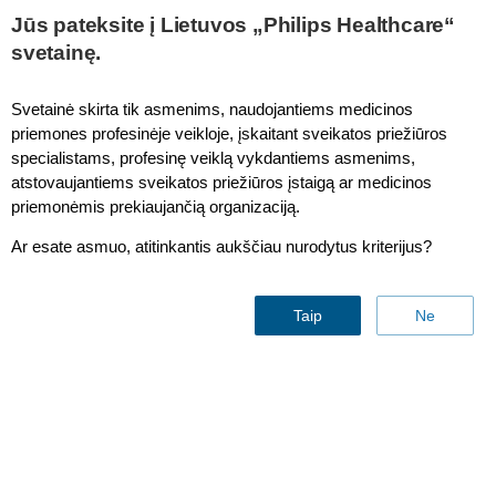
This page is also available in
United States (English)
Jūs pateksite į Lietuvos „Philips Healthcare“
svetainę.
Svetainė skirta tik asmenims, naudojantiems medicinos
priemones profesinėje veikloje, įskaitant sveikatos priežiūros
Single pivot arm
specialistams, profesinę veiklą vykdantiems asmenims,
atstovaujantiems sveikatos priežiūros įstaigą ar medicinos
priemonėmis prekiaujančią organizaciją.
Ar esate asmuo, atitinkantis aukščiau nurodytus kriterijus?
Taip
Ne