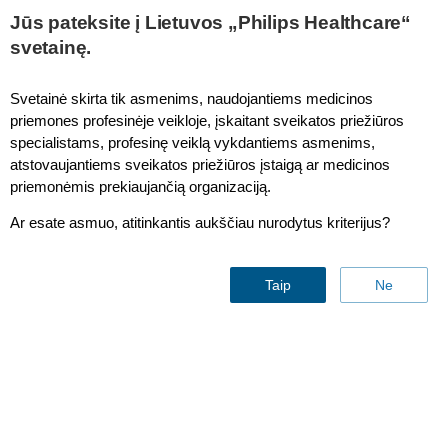
This page is also available in
United States (English)
Jūs pateksite į Lietuvos „Philips Healthcare“
svetainę.
Svetainė skirta tik asmenims, naudojantiems medicinos
priemones profesinėje veikloje, įskaitant sveikatos priežiūros
IntelliVue MX400/MX450/MX500/MX550 GCX Fix Mounts
specialistams, profesinę veiklą vykdantiems asmenims,
atstovaujantiems sveikatos priežiūros įstaigą ar medicinos
priemonėmis prekiaujančią organizaciją.
Ar esate asmuo, atitinkantis aukščiau nurodytus kriterijus?
Taip
Ne