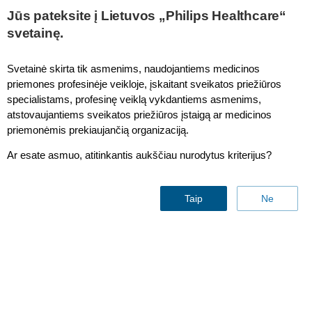
This page is also available in
United States (English)
Jūs pateksite į Lietuvos „Philips Healthcare“
svetainę.
Svetainė skirta tik asmenims, naudojantiems medicinos
priemones profesinėje veikloje, įskaitant sveikatos priežiūros
IntelliVue MX400/MX450 Dräger Apollo Anesthesia Machine
specialistams, profesinę veiklą vykdantiems asmenims,
atstovaujantiems sveikatos priežiūros įstaigą ar medicinos
priemonėmis prekiaujančią organizaciją.
Ar esate asmuo, atitinkantis aukščiau nurodytus kriterijus?
Taip
Ne