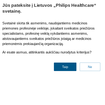
This page is also available in
United States (English)
Jūs pateksite į Lietuvos „Philips Healthcare“
svetainę.
Svetainė skirta tik asmenims, naudojantiems medicinos
priemones profesinėje veikloje, įskaitant sveikatos priežiūros
Touch screen module pro
specialistams, profesinę veiklą vykdantiems asmenims,
atstovaujantiems sveikatos priežiūros įstaigą ar medicinos
priemonėmis prekiaujančią organizaciją.
Ar esate asmuo, atitinkantis aukščiau nurodytus kriterijus?
Taip
Ne