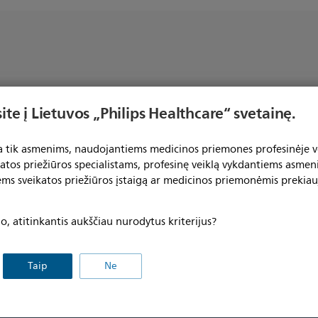
ite į Lietuvos „Philips Healthcare“ svetainę.
ta tik asmenims, naudojantiems medicinos priemones profesinėje ve
katos priežiūros specialistams, profesinę veiklą vykdantiems asmen
ems sveikatos priežiūros įstaigą ar medicinos priemonėmis prekiau
, atitinkantis aukščiau nurodytus kriterijus?
ealthcare professionals
Other business solutions
Lighting
roducts
Taip
Ne
Automotive
ervices
Dictation Solutions
pecialties