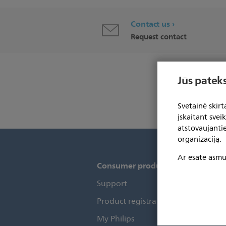
Contact us
Request contact
Jūs pateks
Svetainė skir
įskaitant svei
atstovaujanti
organizaciją.
Ar esate asmuo
Consumer products
H
Support
P
Product registration
S
My Philips
S