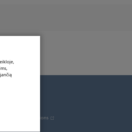
ikloje,
ims,
jančią
About us
News
Investor Relations
Careers