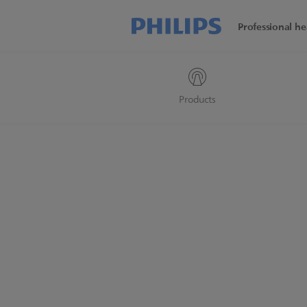
Professional he
Products