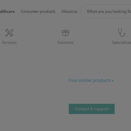
support
althcare
Consumer products
About us
search
icon
Services
Solutions
Specialtie
Find similar products
Contact & support