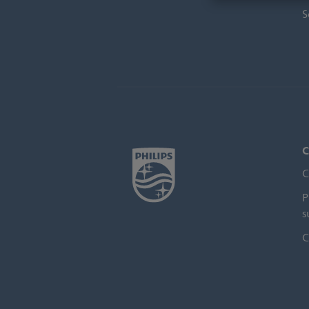
S
C
C
P
s
C