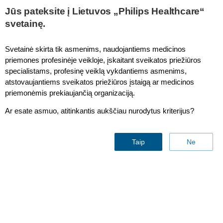
Jūs pateksite į Lietuvos „Philips Healthcare“
svetainę.
Svetainė skirta tik asmenims, naudojantiems medicinos
priemones profesinėje veikloje, įskaitant sveikatos priežiūros
specialistams, profesinę veiklą vykdantiems asmenims,
atstovaujantiems sveikatos priežiūros įstaigą ar medicinos
priemonėmis prekiaujančią organizaciją.
Ar esate asmuo, atitinkantis aukščiau nurodytus kriterijus?
Contact & support
Taip
Ne
Find similar products
Contact us