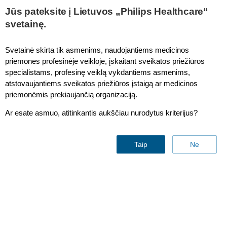
Jūs pateksite į Lietuvos „Philips Healthcare“
svetainę.
Svetainė skirta tik asmenims, naudojantiems medicinos
priemones profesinėje veikloje, įskaitant sveikatos priežiūros
specialistams, profesinę veiklą vykdantiems asmenims,
atstovaujantiems sveikatos priežiūros įstaigą ar medicinos
priemonėmis prekiaujančią organizaciją.
Ar esate asmuo, atitinkantis aukščiau nurodytus kriterijus?
Contact & support
Taip
Ne
Find similar products
Contact us