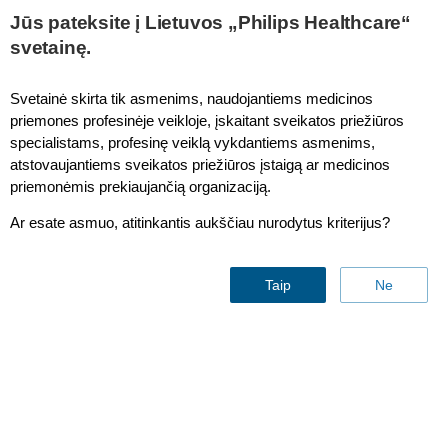
Jūs pateksite į Lietuvos „Philips Healthcare“
svetainę.
Svetainė skirta tik asmenims, naudojantiems medicinos
priemones profesinėje veikloje, įskaitant sveikatos priežiūros
specialistams, profesinę veiklą vykdantiems asmenims,
atstovaujantiems sveikatos priežiūros įstaigą ar medicinos
priemonėmis prekiaujančią organizaciją.
Ar esate asmuo, atitinkantis aukščiau nurodytus kriterijus?
Contact & support
Taip
Ne
Find similar products
Contact us