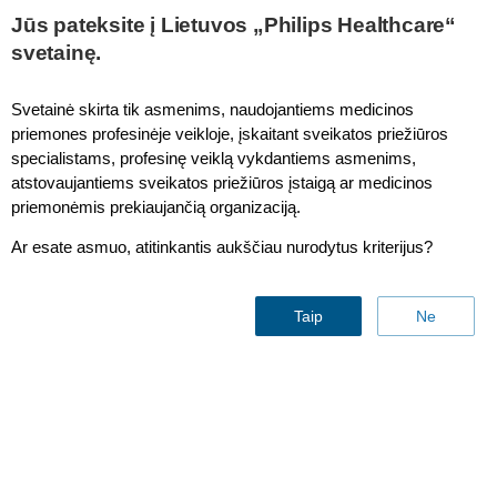
Jūs pateksite į Lietuvos „Philips Healthcare“
svetainę.
Svetainė skirta tik asmenims, naudojantiems medicinos
priemones profesinėje veikloje, įskaitant sveikatos priežiūros
specialistams, profesinę veiklą vykdantiems asmenims,
atstovaujantiems sveikatos priežiūros įstaigą ar medicinos
priemonėmis prekiaujančią organizaciją.
Ar esate asmuo, atitinkantis aukščiau nurodytus kriterijus?
Taip
Ne
Improve flexibility of room
and staff use