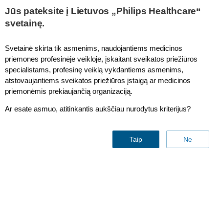
Jūs pateksite į Lietuvos „Philips Healthcare“
svetainę.
Fetal and Maternal Monitoring
Svetainė skirta tik asmenims, naudojantiems medicinos
priemones profesinėje veikloje, įskaitant sveikatos priežiūros
specialistams, profesinę veiklą vykdantiems asmenims,
Obstetrical information system
atstovaujantiems sveikatos priežiūros įstaigą ar medicinos
priemonėmis prekiaujančią organizaciją.
Ar esate asmuo, atitinkantis aukščiau nurodytus kriterijus?
Taip
Ne