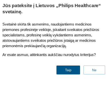
Jūs pateksite į Lietuvos „Philips Healthcare“
svetainę.
Expression MR Patient Monitoring
Svetainė skirta tik asmenims, naudojantiems medicinos
priemones profesinėje veikloje, įskaitant sveikatos priežiūros
specialistams, profesinę veiklą vykdantiems asmenims,
Information portal/Control room
atstovaujantiems sveikatos priežiūros įstaigą ar medicinos
display
priemonėmis prekiaujančią organizaciją.
Ar esate asmuo, atitinkantis aukščiau nurodytus kriterijus?
Taip
Ne