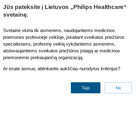
Jūs pateksite į Lietuvos „Philips Healthcare“
svetainę.
Svetainė skirta tik asmenims, naudojantiems medicinos
priemones profesinėje veikloje, įskaitant sveikatos priežiūros
specialistams, profesinę veiklą vykdantiems asmenims,
atstovaujantiems sveikatos priežiūros įstaigą ar medicinos
priemonėmis prekiaujančią organizaciją.
Clinical consulting services
Ar esate asmuo, atitinkantis aukščiau nurodytus kriterijus?
to address patient
Taip
Ne
deterioration
A comprehensive approach to evaluate your situation
and engage, educate and train staff
Susisiekite su mumis