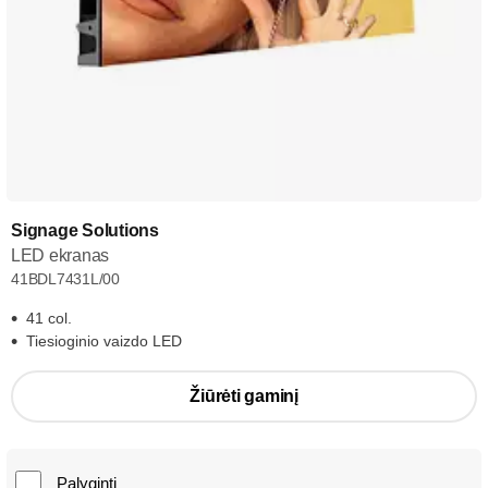
Signage Solutions
LED ekranas
41BDL7431L/00
41 col.
Tiesioginio vaizdo LED
Žiūrėti gaminį
Palyginti