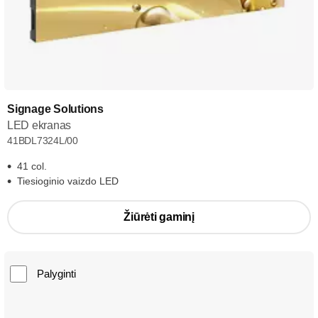
Signage Solutions
LED ekranas
41BDL7324L/00
41 col.
Tiesioginio vaizdo LED
Žiūrėti gaminį
Palyginti