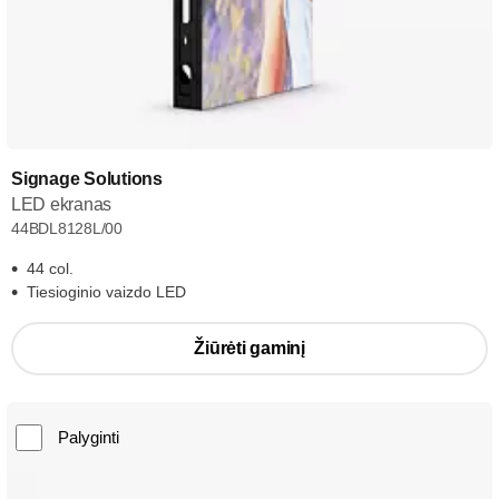
Signage Solutions
LED ekranas
44BDL8128L/00
44 col.
Tiesioginio vaizdo LED
Žiūrėti gaminį
Palyginti