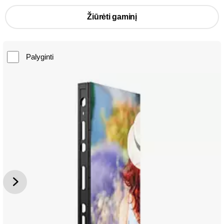
Žiūrėti gaminį
Palyginti