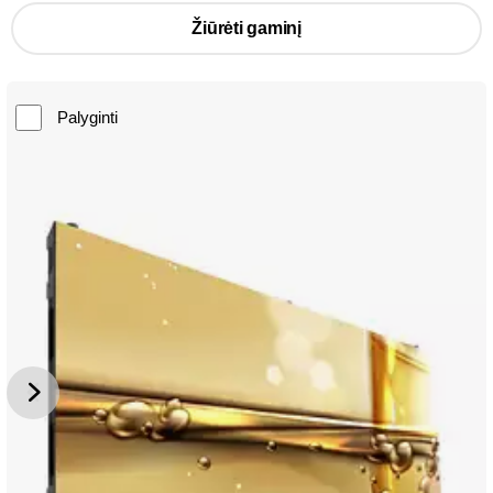
Žiūrėti gaminį
Palyginti