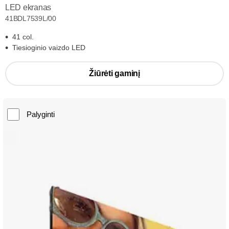
LED ekranas
41BDL7539L/00
41 col.
Tiesioginio vaizdo LED
Žiūrėti gaminį
Palyginti