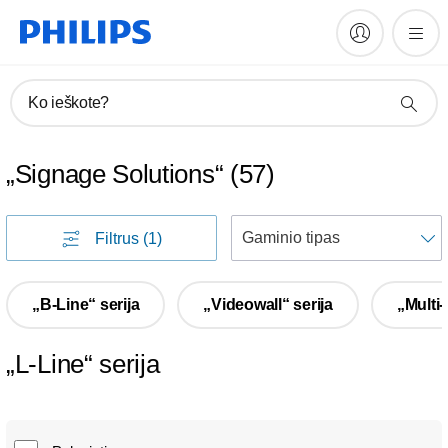
Ko ieškote?
„Signage Solutions“
(
57
)
R
Filtrus
(1)
p
„B-Line“ serija
„Videowall“ serija
„Multi-
„L-Line“ serija