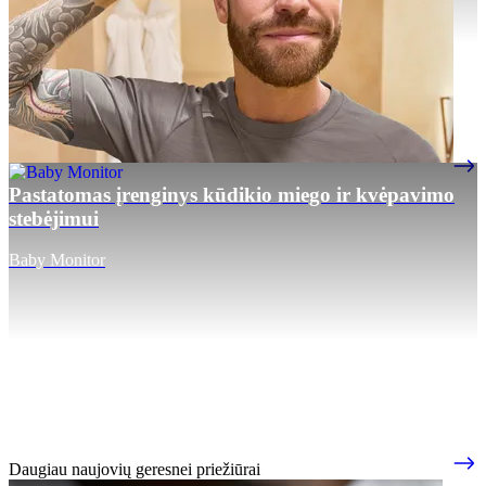
Pastatomas įrenginys kūdikio miego ir kvėpavimo
stebėjimui
Baby Monitor
Daugiau naujovių geresnei priežiūrai