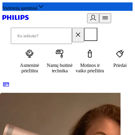
Vartotojų gaminiai
Asmeninė
Namų buitinė
Motinos ir
Priedai
priežiūra
technika
vaiko priežiūra
Užsiregistruokite ir gaukite išskirtinių pasiūlymų
3