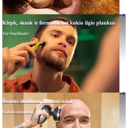
Kirpk, skusk ir formuok bet kokio ilgio plaukus
Tai OneBlade!
Švarus skutimas, švelnus odai
Galvos skustuvai