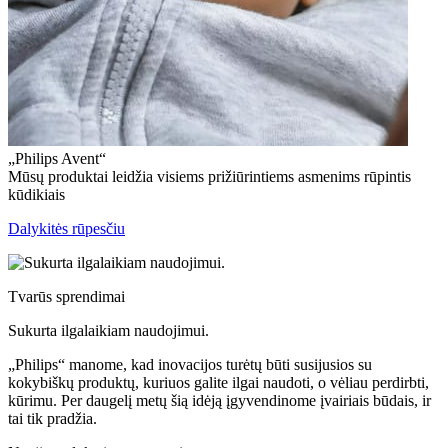
„Philips Avent“
Mūsų produktai leidžia visiems prižiūrintiems asmenims rūpintis
kūdikiais
Dalykitės rūpesčiu
Tvarūs sprendimai
Sukurta ilgalaikiam naudojimui.
„Philips“ manome, kad inovacijos turėtų būti susijusios su
kokybiškų produktų, kuriuos galite ilgai naudoti, o vėliau perdirbti,
kūrimu. Per daugelį metų šią idėją įgyvendinome įvairiais būdais, ir
tai tik pradžia.