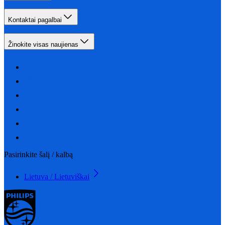
Kontaktai pagalbai
Žinokite visas naujienas
Pasirinkite šalį / kalbą
Lietuva / Lietuviškai