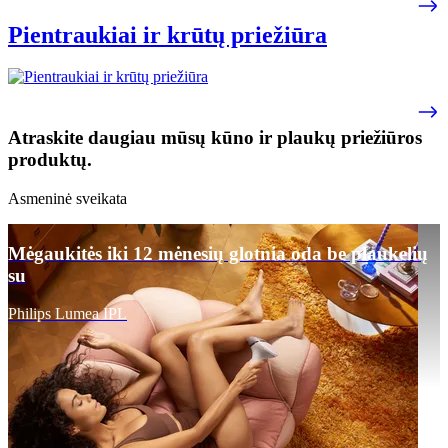
Pientraukiai ir krūtų priežiūra
Atraskite daugiau mūsų kūno ir plaukų priežiūros
produktų.
Asmeninė sveikata
Mėgaukitės iki 12 mėnesių glotnia oda be plaukelių
su
Philips Lumea IPL