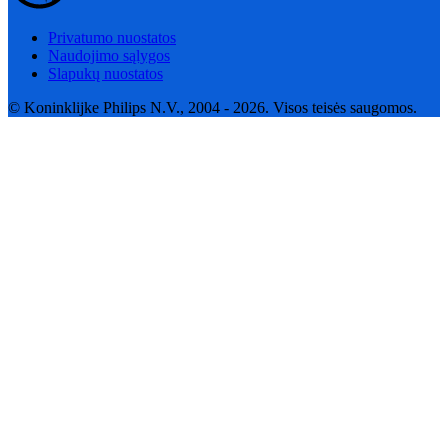
Privatumo nuostatos
Naudojimo sąlygos
Slapukų nuostatos
© Koninklijke Philips N.V., 2004 - 2026. Visos teisės saugomos.