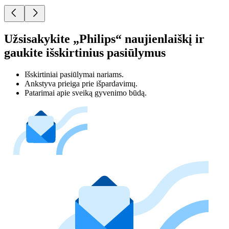
Užsisakykite „Philips“ naujienlaiškį ir
gaukite išskirtinius pasiūlymus
Išskirtiniai pasiūlymai nariams.
Ankstyva prieiga prie išpardavimų.
Patarimai apie sveiką gyvenimo būdą.