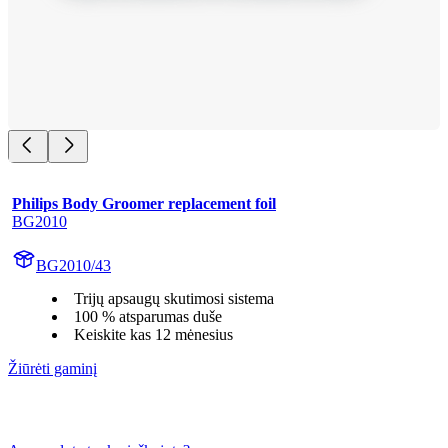
Philips Body Groomer replacement foil
BG2010
BG2010/43
Trijų apsaugų skutimosi sistema
100 % atsparumas duše
Keiskite kas 12 mėnesius
Žiūrėti gaminį