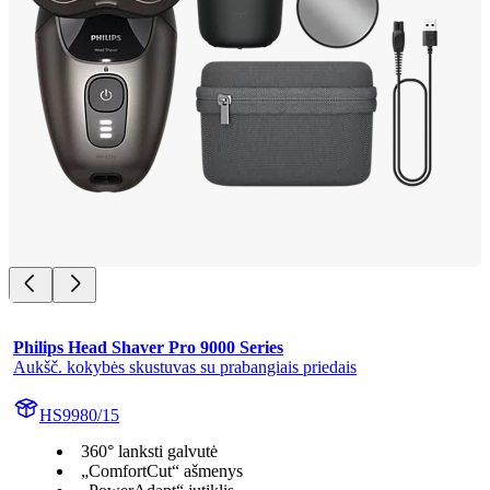
Philips Head Shaver Pro 9000 Series
Aukšč. kokybės skustuvas su prabangiais priedais
HS9980/15
360° lanksti galvutė
„ComfortCut“ ašmenys