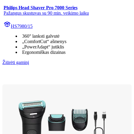
Philips Head Shaver Pro 7000 Series
Pažangus skustuvas su 90 min. veikimo laiku
HS7980/15
360° lanksti galvutė
„ComfortCut“ ašmenys
„PowerAdapt“ jutiklis
Ergonomiškas dizainas
Žiūrėti gaminį