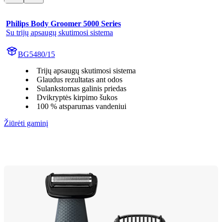
Philips Body Groomer 5000 Series
Su trijų apsaugų skutimosi sistema
BG5480/15
Trijų apsaugų skutimosi sistema
Glaudus rezultatas ant odos
Sulankstomas galinis priedas
Dvikryptės kirpimo šukos
100 % atsparumas vandeniui
Žiūrėti gaminį