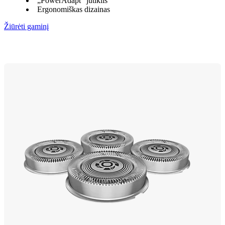
„PowerAdapt“ jutiklis
Ergonomiškas dizainas
Žiūrėti gaminį