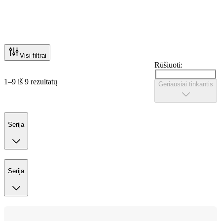
Visi filtrai
Rūšiuoti:
1–9 iš 9 rezultatų
Geriausiai tinkantis
Serija
Serija