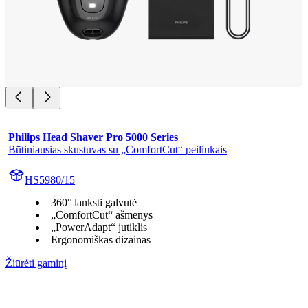
Philips Head Shaver Pro 5000 Series
Būtiniausias skustuvas su „ComfortCut“ peiliukais
HS5980/15
360° lanksti galvutė
„ComfortCut“ ašmenys
„PowerAdapt“ jutiklis
Ergonomiškas dizainas
Žiūrėti gaminį