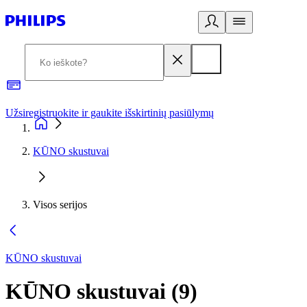
Užsiregistruokite ir gaukite išskirtinių pasiūlymų
3
KŪNO skustuvai
Visos serijos
KŪNO skustuvai
KŪNO skustuvai
(
9
)