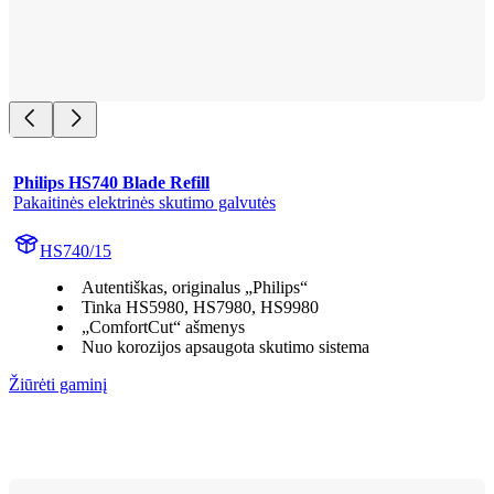
Philips HS740 Blade Refill
Pakaitinės elektrinės skutimo galvutės
HS740/15
Autentiškas, originalus „Philips“
Tinka HS5980, HS7980, HS9980
„ComfortCut“ ašmenys
Nuo korozijos apsaugota skutimo sistema
Žiūrėti gaminį