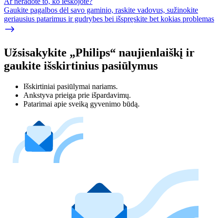
Ar neradote to, ko ieškojote?
Gaukite pagalbos dėl savo gaminio, raskite vadovus, sužinokite
geriausius patarimus ir gudrybes bei išspręskite bet kokias problemas
Užsisakykite „Philips“ naujienlaiškį ir
gaukite išskirtinius pasiūlymus
Išskirtiniai pasiūlymai nariams.
Ankstyva prieiga prie išpardavimų.
Patarimai apie sveiką gyvenimo būdą.