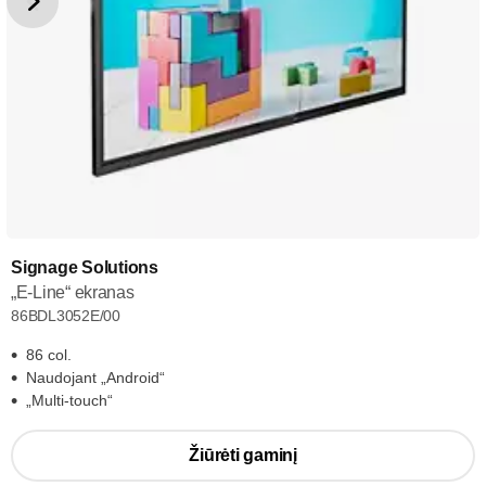
Signage Solutions
„E-Line“ ekranas
86BDL3052E/00
86 col.
Naudojant „Android“
„Multi-touch“
Žiūrėti gaminį