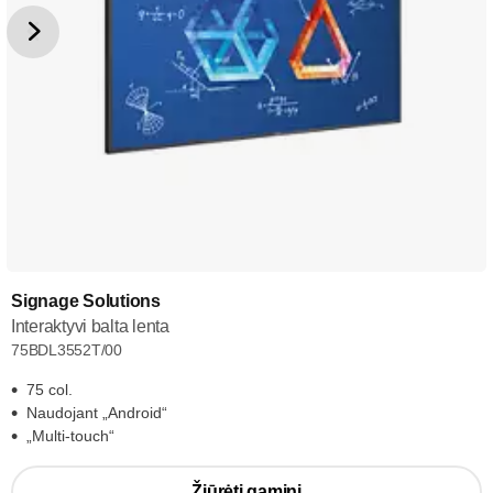
Signage Solutions
Interaktyvi balta lenta
75BDL3552T/00
75 col.
Naudojant „Android“
„Multi-touch“
Žiūrėti gaminį