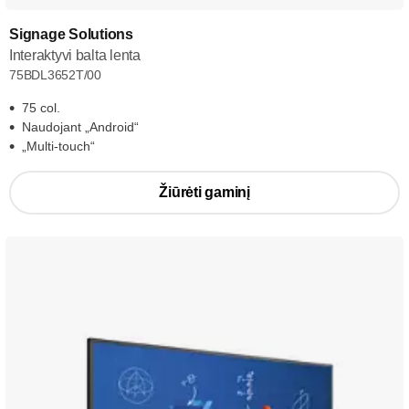
Signage Solutions
Interaktyvi balta lenta
75BDL3652T/00
75 col.
Naudojant „Android“
„Multi-touch“
Žiūrėti gaminį