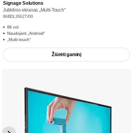
Signage Solutions
Jutiklinis ekranas „Multi-Touch“
86BDL3552T/00
86 col.
Naudojant „Android“
„Multi-touch“
Žiūrėti gaminį