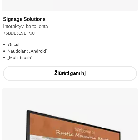
Signage Solutions
Interaktyvi balta lenta
75BDL3151T/00
75 col.
Naudojant „Android“
„Multi-touch“
Žiūrėti gaminį