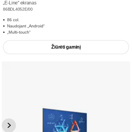
„E-Line“ ekranas
86BDL4052E/00
86 col.
Naudojant „Android“
„Multi-touch“
Žiūrėti gaminį