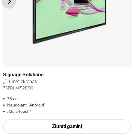
Signage Solutions
„E-Line“ ekranas
75BDL4052E/00
75 col.
Naudojant „Android“
„Multi-touch“
Žiūrėti gaminį