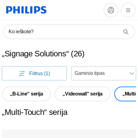
Ko ieškote?
„Signage Solutions“
(
26
)
R
Filtrus
(1)
p
„B-Line“ serija
„Videowall“ serija
„Multi-
„Multi-Touch“ serija