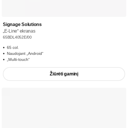
Signage Solutions
„E-Line“ ekranas
65BDL4052E/00
65 col.
Naudojant „Android“
„Multi-touch“
Žiūrėti gaminį