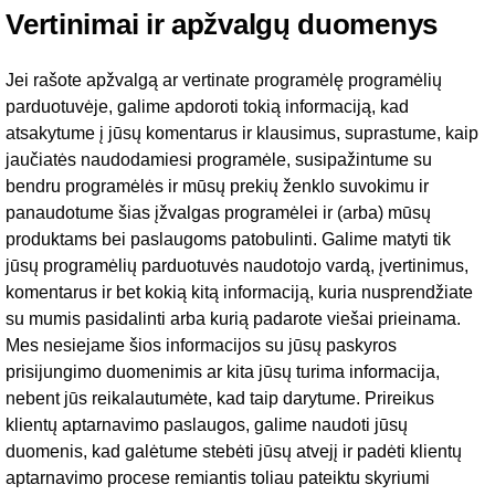
Vertinimai ir apžvalgų duomenys
Jei rašote apžvalgą ar vertinate programėlę programėlių
parduotuvėje, galime apdoroti tokią informaciją, kad
atsakytume į jūsų komentarus ir klausimus, suprastume, kaip
jaučiatės naudodamiesi programėle, susipažintume su
bendru programėlės ir mūsų prekių ženklo suvokimu ir
panaudotume šias įžvalgas programėlei ir (arba) mūsų
produktams bei paslaugoms patobulinti. Galime matyti tik
jūsų programėlių parduotuvės naudotojo vardą, įvertinimus,
komentarus ir bet kokią kitą informaciją, kuria nusprendžiate
su mumis pasidalinti arba kurią padarote viešai prieinama.
Mes nesiejame šios informacijos su jūsų paskyros
prisijungimo duomenimis ar kita jūsų turima informacija,
nebent jūs reikalautumėte, kad taip darytume. Prireikus
klientų aptarnavimo paslaugos, galime naudoti jūsų
duomenis, kad galėtume stebėti jūsų atvejį ir padėti klientų
aptarnavimo procese remiantis toliau pateiktu skyriumi