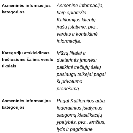
Asmeninė informacija,
kaip apibrėžta
Kalifornijos klientų
įrašų įstatyme, pvz.,
vardas ir kontaktinė
informacija.
Mūsų filialai ir
dukterinės įmonės;
patikimi trečiųjų šalių
paslaugų teikėjai pagal
šį privatumo
pranešimą.
Pagal Kalifornijos arba
federalinius įstatymus
saugomų klasifikacijų
ypatybės, pvz., amžius,
lytis ir pagrindinė