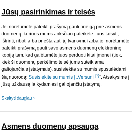
Jūsų pasirinkimas ir teisės
Jei norėtumėte pateikti prašymą gauti prieigą prie asmens
duomenų, kuriuos mums anksčiau pateikėte, juos taisyti,
ištrinti, riboti arba prieštarauti jų tvarkymui arba jei norėtumėte
pateikti prašymą gauti savo asmens duomenų elektroninę
kopiją tam, kad galėtumėte juos perduoti kitai įmonei (tiek,
kiek ši duomenų perkėlimo teisė jums suteikiama
galiojančiais įstatymais), susisiekite su mumis spustelėdami
šią nuorodą:
Susisiekite su mumis | „Versuni
“. Atsakysime į
jūsų užklausą laikydamiesi galiojančių įstatymų.
Skaityti daugiau
Asmens duomenų apsauga