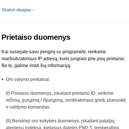
Skaityti daugiau
Prietaiso duomenys
Kai susiejate savo įrenginį su programėle, renkame
maršrutizatoriaus IP adresą, kuris jungiasi prie jūsų prietaiso.
Be to, galime rinkti šią informaciją:
Oro valymo prietaisai.
(I)
Prietaiso duomenys, įskaitant prietaiso ID, veikimo
režimą, įjungimą / išjungimą, ventiliatoriaus greitį, planuoklį
ir valdymo komandas.
(II)
Bendrieji oro kokybės duomenys, įskaitant patalpų
alergenų indeksą, kietąsias daleles PM2,5, temperatūrą,