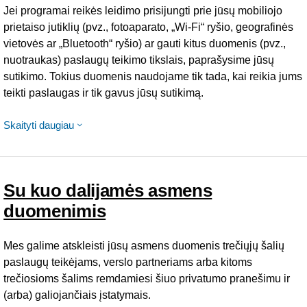
Jei programai reikės leidimo prisijungti prie jūsų mobiliojo
prietaiso jutiklių (pvz., fotoaparato, „Wi-Fi“ ryšio, geografinės
vietovės ar „Bluetooth“ ryšio) ar gauti kitus duomenis (pvz.,
nuotraukas) paslaugų teikimo tikslais, paprašysime jūsų
sutikimo. Tokius duomenis naudojame tik tada, kai reikia jums
teikti paslaugas ir tik gavus jūsų sutikimą.
Skaityti daugiau
Su kuo dalijamės asmens
duomenimis
Mes galime atskleisti jūsų asmens duomenis trečiųjų šalių
paslaugų teikėjams, verslo partneriams arba kitoms
trečiosioms šalims remdamiesi šiuo privatumo pranešimu ir
(arba) galiojančiais įstatymais.