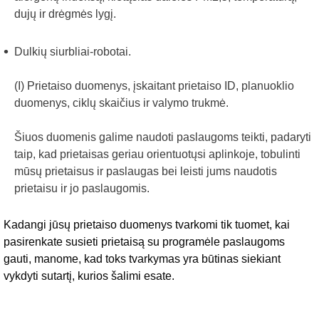
dujų ir drėgmės lygį.
Dulkių siurbliai-robotai.
(I)
Prietaiso duomenys, įskaitant prietaiso ID, planuoklio
duomenys, ciklų skaičius ir valymo trukmė.
Šiuos duomenis galime naudoti paslaugoms teikti, padaryti
taip, kad prietaisas geriau orientuotųsi aplinkoje, tobulinti
mūsų prietaisus ir paslaugas bei leisti jums naudotis
prietaisu ir jo paslaugomis.
Kadangi jūsų prietaiso duomenys tvarkomi tik tuomet, kai
pasirenkate susieti prietaisą su programėle paslaugoms
gauti, manome, kad toks tvarkymas yra būtinas siekiant
vykdyti sutartį, kurios šalimi esate.