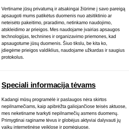
Vertiname jūsų privatumą ir atsakingai žiūrime į savo pareigą
apsaugoti mums patikėtus duomenis nuo atsitiktinio ar
neteisėto pakeitimo, praradimo, netinkamo naudojimo,
atskleidimo ar prieigos. Mes naudojame įvairias apsaugos
technologijas, technines ir organizavimo priemones, kad
apsaugotume jūsų duomenis. Šiuo tikslu, be kita ko,
įdiegėme prieigos valdiklius, naudojame užkardas ir saugius
protokolus.
Speciali informacija tėvams
Kadangi mūsų programėlė ir paslaugos nėra skirtos
nepilnamečiams, kaip apibrėžta galiojančiose teisės aktuose,
mes neketiname tvarkyti nepilnamečių asmens duomenų.
Primygtinai raginame tėvus ir globėjus aktyviai dalyvauti jų
vaikų internetinėse veiklose ir pomėgiuose.