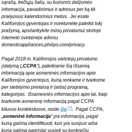
sąrašą, trečiųjų šalių, su kuriomis dalijomės
informacija, pavadinimus ir adresus per ką tik
praėjusius kalendorinius metus. Jei esate
Kalifornijos gyventojas ir norėtumėte pateikti tokį
prašymą, apsilankykite mūsų privatumui skirtoje
interneto svetainėje adresu
domesticappliances.philips.com/privacy.
Pagal 2018 m. Kalifornijos vartotojų privatumo
įstatymą („
CCPA
“), pateikiame šią išsamią
informaciją apie asmeninės informacijos apie
Kalifornijos gyventojus, kurią renkame ir tvarkome
per stebėjimo prietaisą ir (arba) programą,
kategorijas. Išsamesnės informacijos apie tai, kaip
tvarkome asmeninę informaciją pagal CCPA
kituose kontekstuose, rasite
čia
. Pagal CCPA,
„
asmeninė informacija
“ yra informacija, pagal
kurią galima identifikuoti, kuri yra susijusi arba
kurią galima pagrįstai susieti su konkrečiu