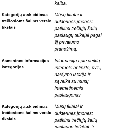
kalba.
Mūsų filialai ir
dukterinės įmonės;
patikimi trečiųjų šalių
paslaugų teikėjai pagal
šį privatumo
pranešimą.
Informacija apie veiklą
internete ar tinkle, pvz.,
naršymo istorija ir
sąveika su mūsų
internetinėmis
paslaugomis
Mūsų filialai ir
dukterinės įmonės;
patikimi trečiųjų šalių
paslaugų teikėjai; ir