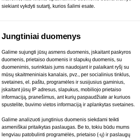
siekiant vykdyti sutartį, kurios šalimi esate.
Jungtiniai duomenys
Galime sujungti jūsų asmens duomenis, įskaitant paskyros
duomenis, prietaiso duomenis ir slapukų duomenis, su
duomenimis, surinktais jums naudojant ir palaikant ryšį su
mūsų skaitmeniniais kanalais, pvz., per socialinius tinklus,
svetaines, el. paštu, programėles ir susijusius gaminius,
įskaitant jūsų IP adresus, slapukus, mobiliojo prietaiso
informaciją, pranešimus, ant kurių paspaudžiate ar kuriuos
spustelite, buvimo vietos informaciją ir aplankytas svetaines.
Galime analizuoti jungtinius duomenis siekdami teikti
asmeniškai pritaikytas paslaugas. Be to, tokiu būdu mums
lengviau patobulinti programėlės, prietaiso (-ų) ir paslaugų