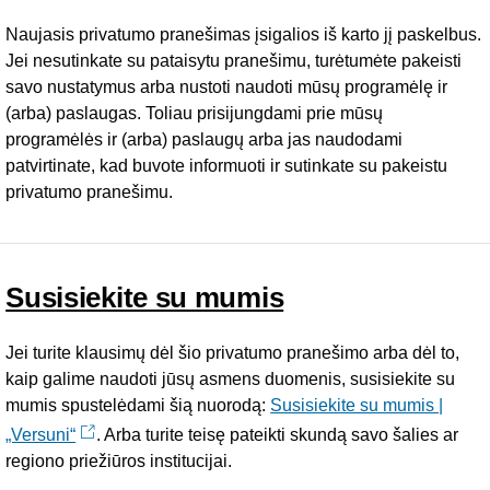
Naujasis privatumo pranešimas įsigalios iš karto jį paskelbus.
Jei nesutinkate su pataisytu pranešimu, turėtumėte pakeisti
savo nustatymus arba nustoti naudoti mūsų programėlę ir
(arba) paslaugas. Toliau prisijungdami prie mūsų
programėlės ir (arba) paslaugų arba jas naudodami
patvirtinate, kad buvote informuoti ir sutinkate su pakeistu
privatumo pranešimu.
Susisiekite su mumis
Jei turite klausimų dėl šio privatumo pranešimo arba dėl to,
kaip galime naudoti jūsų asmens duomenis, susisiekite su
mumis spustelėdami šią nuorodą:
Susisiekite su mumis |
„Versuni“
. Arba turite teisę pateikti skundą savo šalies ar
regiono priežiūros institucijai.