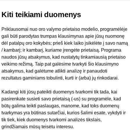
Kiti teikiami duomenys
Priklausomai nuo oro valymo prietaiso modelio, programėlėje
gali būti parodytas trumpas klausimynas apie jūsų nuomonę
dėl patalpų oro kokybės; prieš kiek laiko įsikėlėte į savo namą
/ kambarį; ir kambarį, kuriame įrengėte prietaisą. Programa
naudos jūsų atsakymus, kad nustatytų tinkamiausią prietaiso
veikimo režimą. Taip pat galėsime tvarkyti šio klausimyno
atsakymus, kad galėtume atlikti analizę ir panaudoti
rezultatus gaminiams tobulinti, kurti ir (arba) jų rinkodarai.
Kadangi kiti jūsų pateikti duomenys tvarkomi tik tada, kai
pasirenkate susieti savo prietaisą (-us) su programėle, kad
būtų galima teikti paslaugas, manome, kad toks duomenų
tvarkymas yra būtinas sutarčiai, kurios šalimi esate, vykdyti ir
tik tiek, kiek duomenys tvarkomi analizės tikslais,
grindžiamais mūsų teisėtu interesu.