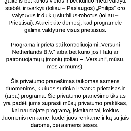
galite iš bet kurios vietos ir bet kuriuo metu valdyti,
stebėti ir tvarkyti (toliau – Paslaugos) „Philips“ oro
valytuvus ir dulkių siurblius-robotus (toliau –
Prietaisai). Atkreipkite dėmesį, kad programėle
galima valdyti ne visus prietaisus.
Programa ir prietaisai kontroliuojami „Versuni
Netherlands B.V.“ arba bet kurio jos filialų ar
patronuojamųjų įmonių (toliau – „Versuni“, mūsų,
mes ar mums).
Šis privatumo pranešimas taikomas asmens
duomenims, kuriuos surinko ir tvarko prietaisas ir
(arba) programa. Šio privatumo pranešimo tikslas
yra padėti jums suprasti mūsų privatumo praktikas,
kai naudojate programą, įskaitant tai, kokius
duomenis renkame, kodėl juos renkame ir ką su jais
darome, bei asmens teises.