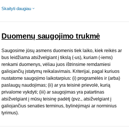
Skaityti daugiau
Duomenų saugojimo trukmė
Saugosime jūsų asmens duomenis tiek laiko, kiek reikės ar
bus leidžiama atsižvelgiant į tikslą (-us), kuriam (-iems)
renkami duomenys, vėliau juos ištrinsime remdamiesi
galiojančių įstatymų reikalavimais. Kriterijai, pagal kuriuos
nustatome saugojimo laikotarpius: (i) programėlės ir (arba)
paslaugų naudojimas; (ii) ar yra teisinė prievolė, kurią
privalome vykdyti; (iii) ar saugojimas yra patartinas
atsižvelgiant į mūsų teisinę padėtį (pvz., atsižvelgiant į
galiojančius senaties terminus, bylinėjimąsi ar norminius
tyrimus).