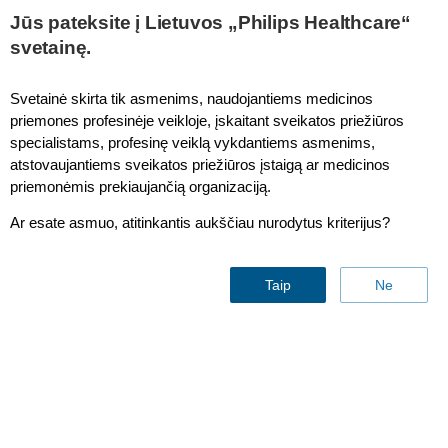
Jūs pateksite į Lietuvos „Philips Healthcare“
svetainę.
Point-of-Care ultrasound clinical education
Svetainė skirta tik asmenims, naudojantiems medicinos
resources
priemones profesinėje veikloje, įskaitant sveikatos priežiūros
specialistams, profesinę veiklą vykdantiems asmenims,
atstovaujantiems sveikatos priežiūros įstaigą ar medicinos
priemonėmis prekiaujančią organizaciją.
Ar esate asmuo, atitinkantis aukščiau nurodytus kriterijus?
Taip
Ne
Point-of-Care ultrasound