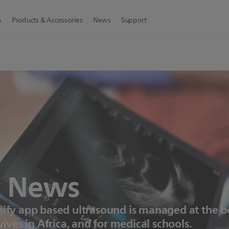
s
Products & Accessories
News
Support
y News
fy app based ultrasound is managed at the be
ives in Africa, and for medical schools.