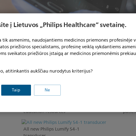
ite į Lietuvos „Philips Healthcare“ svetainę.
ta tik asmenims, naudojantiems medicinos priemones profesinėje ve
katos priežiūros specialistams, profesinę veiklą vykdantiems asmen
ems sveikatos priežiūros įstaigą ar medicinos priemonėmis prekiau
Lumify
Enhancing POC insights with
, atitinkantis aukščiau nurodytus kriterijus?
integrated tele-ultrasound
system
Taip
Ne
Point-of-Care ultrasound clinical
Stren
education resources
patie
All new Philips Lumify S4-1
transducer