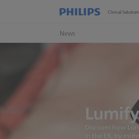
Clinical Solution
News
Lumif
Discover how Lumi
in the ER, by midw