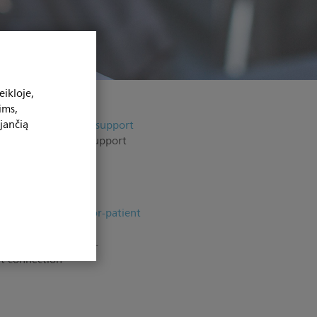
ikloje,
ims,
jančią
 provides optimal support
gthening the doctor-
nt connection