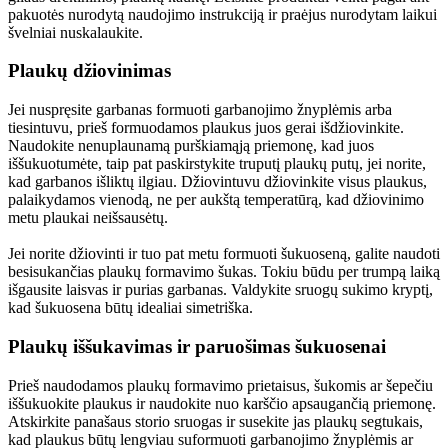
pakuotės nurodytą naudojimo instrukciją ir praėjus nurodytam laikui 
švelniai nuskalaukite.
Plaukų džiovinimas
Jei nuspręsite garbanas formuoti garbanojimo žnyplėmis arba 
tiesintuvu, prieš formuodamos plaukus juos gerai išdžiovinkite. 
Naudokite nenuplaunamą purškiamąją priemonę, kad juos 
iššukuotumėte, taip pat paskirstykite truputį plaukų putų, jei norite, 
kad garbanos išliktų ilgiau. Džiovintuvu džiovinkite visus plaukus, 
palaikydamos vienodą, ne per aukštą temperatūrą, kad džiovinimo 
metu plaukai neišsausėtų.
Jei norite džiovinti ir tuo pat metu formuoti šukuoseną, galite naudoti 
besisukančias plaukų formavimo šukas. Tokiu būdu per trumpą laiką 
išgausite laisvas ir purias garbanas. Valdykite sruogų sukimo kryptį, 
kad šukuosena būtų idealiai simetriška.
Plaukų iššukavimas ir paruošimas šukuosenai
Prieš naudodamos plaukų formavimo prietaisus, šukomis ar šepečiu 
iššukuokite plaukus ir naudokite nuo karščio apsaugančią priemonę. 
Atskirkite panašaus storio sruogas ir susekite jas plaukų segtukais, 
kad plaukus būtų lengviau suformuoti garbanojimo žnyplėmis ar 