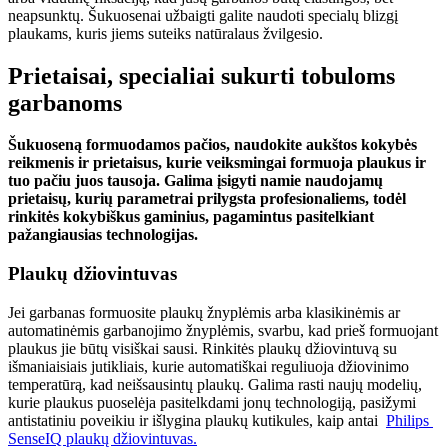
neapsunktų. Šukuosenai užbaigti galite naudoti specialų blizgį 
plaukams, kuris jiems suteiks natūralaus žvilgesio.
Prietaisai, specialiai sukurti tobuloms 
garbanoms
Šukuoseną formuodamos pačios, naudokite aukštos kokybės 
reikmenis ir prietaisus, kurie veiksmingai formuoja plaukus ir 
tuo pačiu juos tausoja. Galima įsigyti namie naudojamų 
prietaisų, kurių parametrai prilygsta profesionaliems, todėl 
rinkitės kokybiškus gaminius, pagamintus pasitelkiant 
pažangiausias technologijas.
Plaukų džiovintuvas 
Jei garbanas formuosite plaukų žnyplėmis arba klasikinėmis ar 
automatinėmis garbanojimo žnyplėmis, svarbu, kad prieš formuojant 
plaukus jie būtų visiškai sausi. Rinkitės plaukų džiovintuvą su 
išmaniaisiais jutikliais, kurie automatiškai reguliuoja džiovinimo 
temperatūrą, kad neišsausintų plaukų. Galima rasti naujų modelių, 
kurie plaukus puoselėja pasitelkdami jonų technologiją, pasižymi 
antistatiniu poveikiu ir išlygina plaukų kutikules, kaip antai  
Philips 
SenseIQ plaukų džiovintuvas.