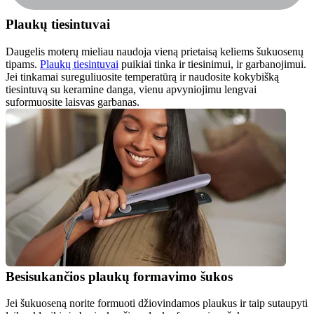
Plaukų tiesintuvai
Daugelis moterų mieliau naudoja vieną prietaisą keliems šukuosenų 
tipams. 
Plaukų tiesintuvai
 puikiai tinka ir tiesinimui, ir garbanojimui. 
Jei tinkamai sureguliuosite temperatūrą ir naudosite kokybišką 
tiesintuvą su keramine danga, vienu apvyniojimu lengvai 
suformuosite laisvas garbanas.
Besisukančios plaukų formavimo šukos
Jei šukuoseną norite formuoti džiovindamos plaukus ir taip sutaupyti 