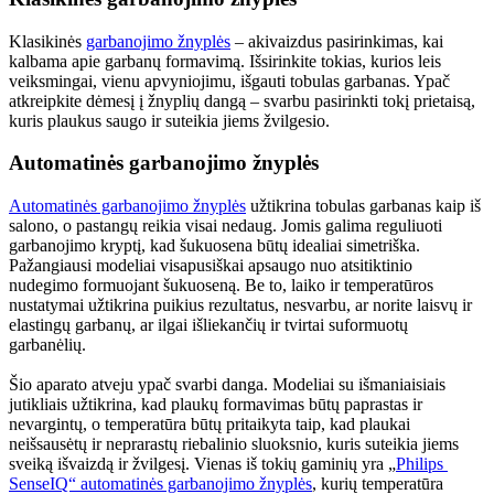
Klasikinės 
garbanojimo žnyplės
 – akivaizdus pasirinkimas, kai 
kalbama apie garbanų formavimą. Išsirinkite tokias, kurios leis 
veiksmingai, vienu apvyniojimu, išgauti tobulas garbanas. Ypač 
atkreipkite dėmesį į žnyplių dangą – svarbu pasirinkti tokį prietaisą, 
kuris plaukus saugo ir suteikia jiems žvilgesio.
Automatinės garbanojimo žnyplės
Automatinės garbanojimo žnyplės
 užtikrina tobulas garbanas kaip iš 
salono, o pastangų reikia visai nedaug. Jomis galima reguliuoti 
garbanojimo kryptį, kad šukuosena būtų idealiai simetriška. 
Pažangiausi modeliai visapusiškai apsaugo nuo atsitiktinio 
nudegimo formuojant šukuoseną. Be to, laiko ir temperatūros 
nustatymai užtikrina puikius rezultatus, nesvarbu, ar norite laisvų ir 
elastingų garbanų, ar ilgai išliekančių ir tvirtai suformuotų 
garbanėlių.
Šio aparato atveju ypač svarbi danga. Modeliai su išmaniaisiais 
jutikliais užtikrina, kad plaukų formavimas būtų paprastas ir 
nevargintų, o temperatūra būtų pritaikyta taip, kad plaukai 
neišsausėtų ir neprarastų riebalinio sluoksnio, kuris suteikia jiems 
sveiką išvaizdą ir žvilgesį. Vienas iš tokių gaminių yra „
Philips 
SenseIQ“ automatinės garbanojimo žnyplės
, kurių temperatūra 