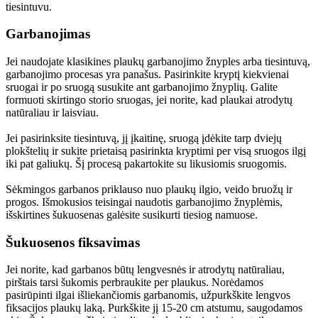
tiesintuvu.
Garbanojimas
Jei naudojate klasikines plaukų garbanojimo žnyples arba tiesintuvą, 
garbanojimo procesas yra panašus. Pasirinkite kryptį kiekvienai 
sruogai ir po sruogą susukite ant garbanojimo žnyplių. Galite 
formuoti skirtingo storio sruogas, jei norite, kad plaukai atrodytų 
natūraliau ir laisviau.
Jei pasirinksite tiesintuvą, jį įkaitinę, sruogą įdėkite tarp dviejų 
plokštelių ir sukite prietaisą pasirinkta kryptimi per visą sruogos ilgį 
iki pat galiukų. Šį procesą pakartokite su likusiomis sruogomis.
Sėkmingos garbanos priklauso nuo plaukų ilgio, veido bruožų ir 
progos. Išmokusios teisingai naudotis garbanojimo žnyplėmis, 
išskirtines šukuosenas galėsite susikurti tiesiog namuose.
Šukuosenos fiksavimas
Jei norite, kad garbanos būtų lengvesnės ir atrodytų natūraliau, 
pirštais tarsi šukomis perbraukite per plaukus. Norėdamos 
pasirūpinti ilgai išliekančiomis garbanomis, užpurkškite lengvos 
fiksacijos plaukų laką. Purkškite jį 15-20 cm atstumu, saugodamos 