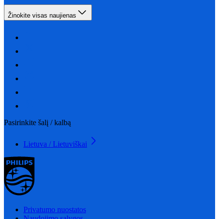
Žinokite visas naujienas
Pasirinkite šalį / kalbą
Lietuva / Lietuviškai
Privatumo nuostatos
Naudojimo sąlygos