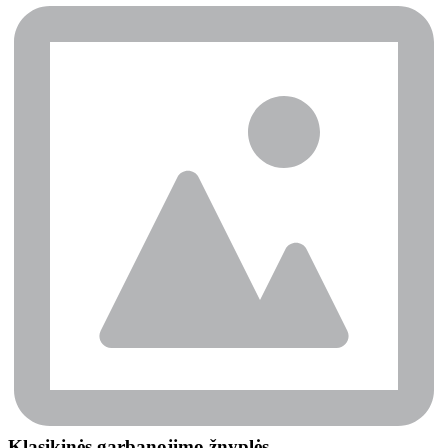
Klasikinės garbanojimo žnyplės 