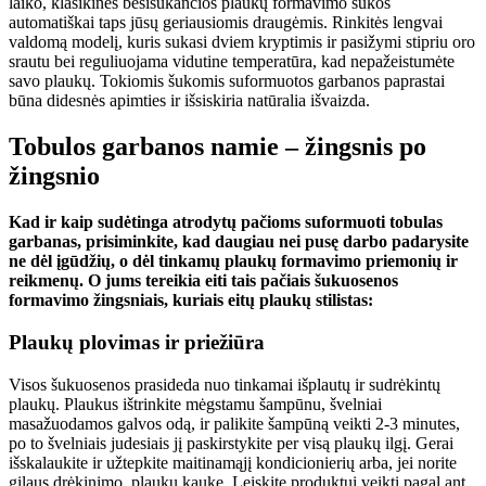
laiko, klasikinės besisukančios plaukų formavimo šukos 
automatiškai taps jūsų geriausiomis draugėmis. Rinkitės lengvai 
valdomą modelį, kuris sukasi dviem kryptimis ir pasižymi stipriu oro 
srautu bei reguliuojama vidutine temperatūra, kad nepažeistumėte 
savo plaukų. Tokiomis šukomis suformuotos garbanos paprastai 
būna didesnės apimties ir išsiskiria natūralia išvaizda.
Tobulos garbanos namie – žingsnis po 
žingsnio
Kad ir kaip sudėtinga atrodytų pačioms suformuoti tobulas 
garbanas, prisiminkite, kad daugiau nei pusę darbo padarysite 
ne dėl įgūdžių, o dėl tinkamų plaukų formavimo priemonių ir 
reikmenų. O jums tereikia eiti tais pačiais šukuosenos 
formavimo žingsniais, kuriais eitų plaukų stilistas:
Plaukų plovimas ir priežiūra
Visos šukuosenos prasideda nuo tinkamai išplautų ir sudrėkintų 
plaukų. Plaukus ištrinkite mėgstamu šampūnu, švelniai 
masažuodamos galvos odą, ir palikite šampūną veikti 2-3 minutes, 
po to švelniais judesiais jį paskirstykite per visą plaukų ilgį. Gerai 
išskalaukite ir užtepkite maitinamąjį kondicionierių arba, jei norite 
gilaus drėkinimo, plaukų kaukę. Leiskite produktui veikti pagal ant 