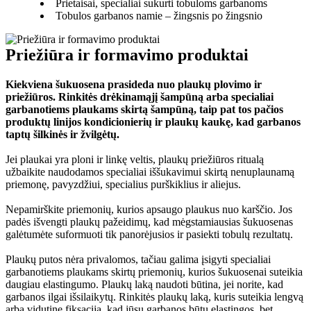
Prietaisai, specialiai sukurti tobuloms garbanoms
Tobulos garbanos namie – žingsnis po žingsnio
Priežiūra ir formavimo produktai
Kiekviena šukuosena prasideda nuo plaukų plovimo ir 
priežiūros. Rinkitės drėkinamąjį šampūną arba specialiai 
garbanotiems plaukams skirtą šampūną, taip pat tos pačios 
produktų linijos kondicionierių ir plaukų kaukę, kad garbanos 
taptų šilkinės ir žvilgėtų.
Jei plaukai yra ploni ir linkę veltis, plaukų priežiūros ritualą 
užbaikite naudodamos specialiai iššukavimui skirtą nenuplaunamą 
priemonę, pavyzdžiui, specialius purškiklius ir aliejus.
Nepamirškite priemonių, kurios apsaugo plaukus nuo karščio. Jos 
padės išvengti plaukų pažeidimų, kad mėgstamiausias šukuosenas 
galėtumėte suformuoti tik panorėjusios ir pasiekti tobulų rezultatų.
Plaukų putos nėra privalomos, tačiau galima įsigyti specialiai 
garbanotiems plaukams skirtų priemonių, kurios šukuosenai suteikia 
daugiau elastingumo. Plaukų laką naudoti būtina, jei norite, kad 
garbanos ilgai išsilaikytų. Rinkitės plaukų laką, kuris suteikia lengvą 
arba vidutinę fiksaciją, kad jūsų garbanos būtų elastingos, bet 