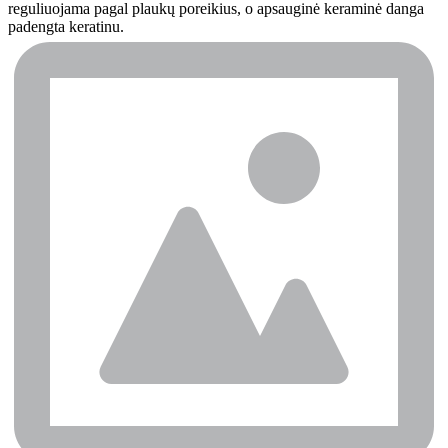
reguliuojama pagal plaukų poreikius, o apsauginė keraminė danga 
padengta keratinu.