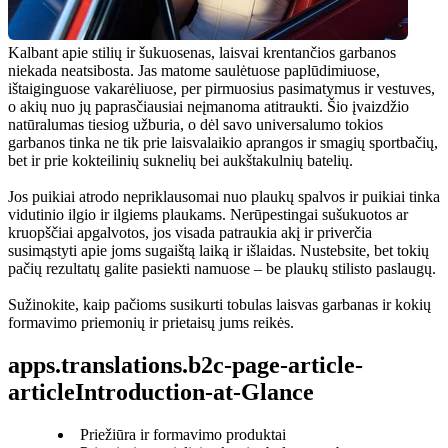
Kalbant apie stilių ir šukuosenas, laisvai krentančios garbanos 
niekada neatsibosta. Jas matome saulėtuose paplūdimiuose, 
ištaiginguose vakarėliuose, per pirmuosius pasimatymus ir vestuves, 
o akių nuo jų paprasčiausiai neįmanoma atitraukti. Šio įvaizdžio 
natūralumas tiesiog užburia, o dėl savo universalumo tokios 
garbanos tinka ne tik prie laisvalaikio aprangos ir smagių sportbačių, 
bet ir prie kokteilinių suknelių bei aukštakulnių batelių.
Jos puikiai atrodo nepriklausomai nuo plaukų spalvos ir puikiai tinka 
vidutinio ilgio ir ilgiems plaukams. Nerūpestingai sušukuotos ar 
kruopščiai apgalvotos, jos visada patraukia akį ir priverčia 
susimąstyti apie joms sugaištą laiką ir išlaidas. Nustebsite, bet tokių 
pačių rezultatų galite pasiekti namuose – be plaukų stilisto paslaugų.
Sužinokite, kaip pačioms susikurti tobulas laisvas garbanas ir kokių 
formavimo priemonių ir prietaisų jums reikės.
apps.translations.b2c-page-article-
articleIntroduction-at-Glance
Priežiūra ir formavimo produktai