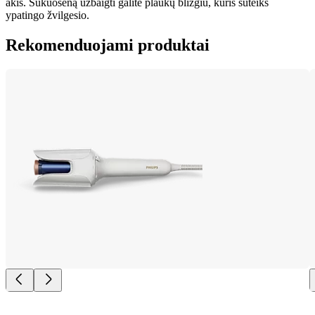
akis. Šukuoseną užbaigti galite plaukų blizgiu, kuris suteiks 
ypatingo žvilgesio.
Rekomenduojami produktai