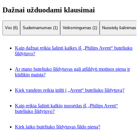
Dažnai užduodami klausimai
Visi (6)
Suderinamumas (1)
Veiksmingumas (1)
Nuosėdų šalinimas (
Kaip dažnai reikia šalinti kalkes iš „Philips Avent“ buteliukų
šildytuvo?
Ar mano buteliuko šildytuvas gali atšildyti motinos pieną ir
kūdikių maistą?
Kiek vandens reikia įpilti į „Avent“ buteliuko šildytuvą?
Kaip reikia šalinti kalkių nuosėdas iš „Philips Avent“
buteliuko šildytuvo?
Kiek laiko buteliuko šildytuvas šildo pieną?