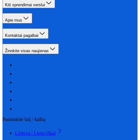
Kiti sprendimai verslui
Apie mus
Kontaktai pagalbai
Žinokite visas naujienas
Pasirinkite šalį / kalbą
Lietuva / Lietuviškai