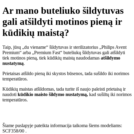
Ar mano buteliuko šildytuvas
gali atšildyti motinos pieną ir
kūdikių maistą?
Taip, jūsų „du viename“ šildytuvas ir sterilizatorius „Philips Avent
Premium“ arba „Premium Fast“ buteliukų šildytuvas gali atšildyti
tiek motinos pieną, tiek kūdikių maistą naudodamas
atšildymo
nustatymą
.
Prietaisas atšildo pieną iki skystos būsenos, tada sušildo iki norimos
temperatūros.
Kūdikių maistas atšildomas, tada turite iš naujo paleisti prietaisą ir
naudoti
kūdikio maisto šildymo nustatymą,
kad sušiltų iki norimos
temperatūros.
Šiame puslapyje pateikta informacija taikoma šiems modeliams:
SCF358/00
.