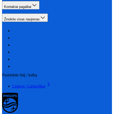
Kontaktai pagalbai
Žinokite visas naujienas
Pasirinkite šalį / kalbą
Lietuva / Lietuviškai