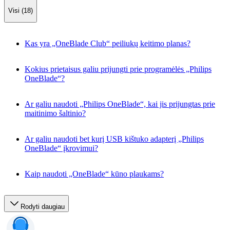
Visi (18)
Kas yra „OneBlade Club“ peiliukų keitimo planas?
Kokius prietaisus galiu prijungti prie programėlės „Philips
OneBlade“?
Ar galiu naudoti „Philips OneBlade“, kai jis prijungtas prie
maitinimo šaltinio?
Ar galiu naudoti bet kurį USB kištuko adapterį „Philips
OneBlade“ įkrovimui?
Kaip naudoti „OneBlade“ kūno plaukams?
Rodyti daugiau