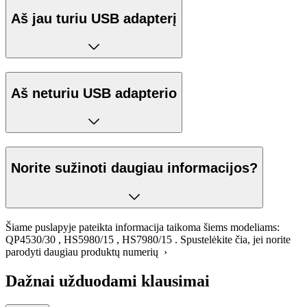
Aš jau turiu USB adapterį
Aš neturiu USB adapterio
Norite sužinoti daugiau informacijos?
Šiame puslapyje pateikta informacija taikoma šiems modeliams:
QP4530/30
,
HS5980/15
,
HS7980/15
.
Spustelėkite čia, jei norite
parodyti daugiau produktų numerių ›
Dažnai užduodami klausimai