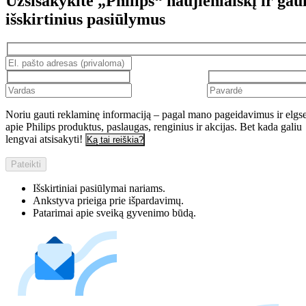
Užsisakykite „Philips“ naujienlaiškį ir gau
išskirtinius pasiūlymus
Noriu gauti reklaminę informaciją – pagal mano pageidavimus ir elgs
apie Philips produktus, paslaugas, renginius ir akcijas. Bet kada galiu
lengvai atsisakyti!
Ką tai reiškia?
Pateikti
Išskirtiniai pasiūlymai nariams.
Ankstyva prieiga prie išpardavimų.
Patarimai apie sveiką gyvenimo būdą.