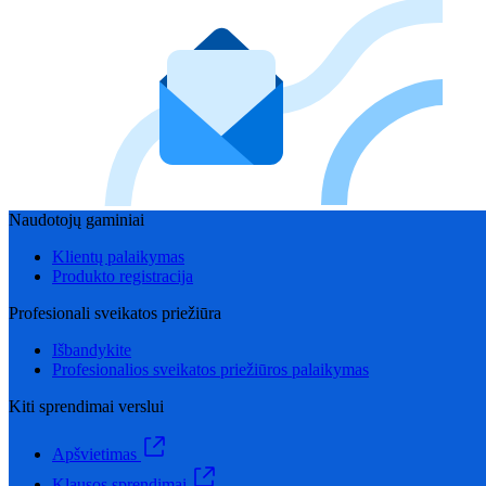
Naudotojų gaminiai
Klientų palaikymas
Produkto registracija
Profesionali sveikatos priežiūra
Išbandykite
Profesionalios sveikatos priežiūros palaikymas
Kiti sprendimai verslui
Apšvietimas
Klausos sprendimai