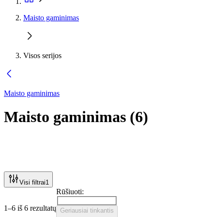
Maisto gaminimas
Visos serijos
Maisto gaminimas
Maisto gaminimas
(
6
)
Visi filtrai
1
Rūšiuoti:
1–6 iš 6 rezultatų
Geriausiai tinkantis