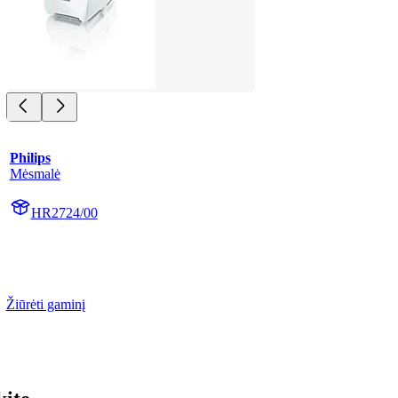
Philips
Mėsmalė
HR2724/00
Žiūrėti gaminį