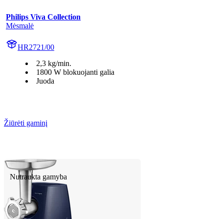
Philips Viva Collection
Mėsmalė
HR2721/00
2,3 kg/min.
1800 W blokuojanti galia
Juoda
Žiūrėti gaminį
Nutraukta gamyba