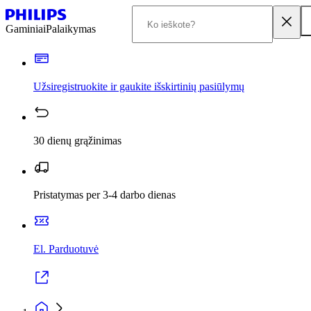
Gaminiai
Palaikymas
Užsiregistruokite ir gaukite išskirtinių pasiūlymų
30 dienų grąžinimas
Pristatymas per 3-4 darbo dienas
El. Parduotuvė