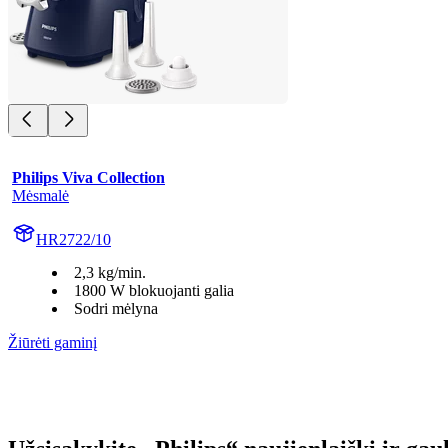
Philips Viva Collection
Mėsmalė
HR2722/10
2,3 kg/min.
1800 W blokuojanti galia
Sodri mėlyna
Žiūrėti gaminį