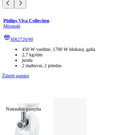
Philips Viva Collection
Mėsmalė
HR2726/90
450 W vardinė, 1700 W blokuoj. galia
2,7 kg/min
juoda
2 maltuvai, 2 priedas
Žiūrėti gaminį
Nutraukta gamyba