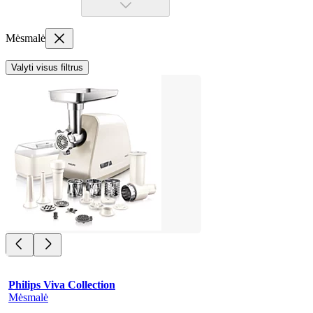
Mėsmalė
Valyti visus filtrus
Philips Viva Collection
Mėsmalė