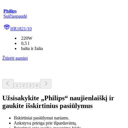
Philips
Sulčiaspaudė
HR1821/10
220W
0,5 l
balta ir žalia
Žiūrėti gaminį
1
2
3
4
Užsisakykite „Philips“ naujienlaiškį ir
gaukite išskirtinius pasiūlymus
Išskirtiniai pasiūlymai nariams.
Ankstyva prieiga prie išpardavimų.