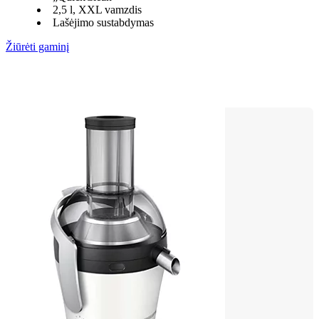
2,5 l, XXL vamzdis
Lašėjimo sustabdymas
Žiūrėti gaminį