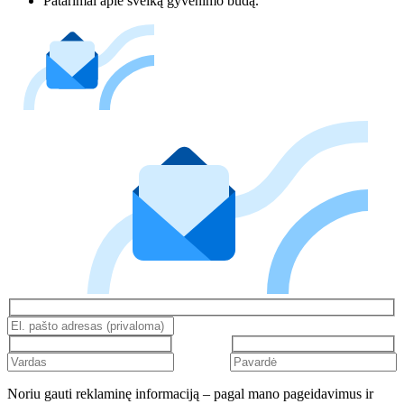
Patarimai apie sveiką gyvenimo būdą.
Noriu gauti reklaminę informaciją – pagal mano pageidavimus ir