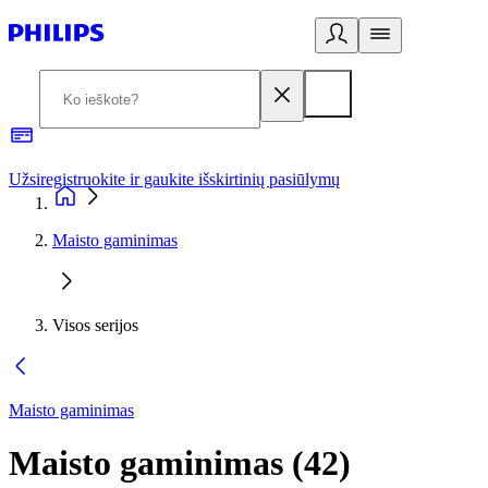
Užsiregistruokite ir gaukite išskirtinių pasiūlymų
3
Maisto gaminimas
Visos serijos
Maisto gaminimas
Maisto gaminimas
(
42
)