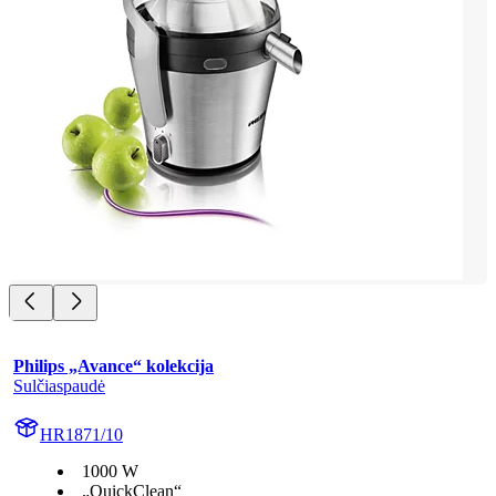
Philips „Avance“ kolekcija
Sulčiaspaudė
HR1871/10
1000 W
„QuickClean“