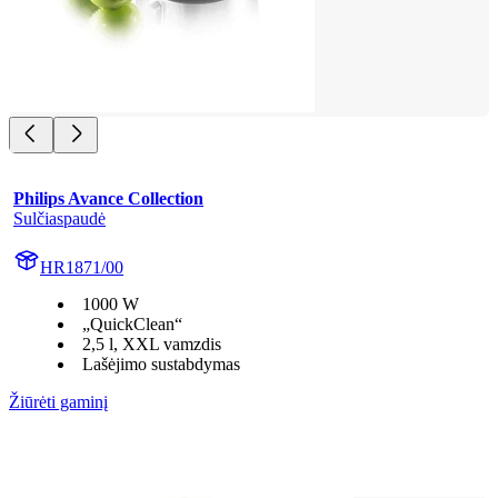
Philips Avance Collection
Sulčiaspaudė
HR1871/00
1000 W
„QuickClean“
2,5 l, XXL vamzdis
Lašėjimo sustabdymas
Žiūrėti gaminį