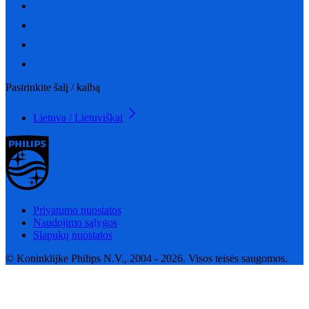
Pasirinkite šalį / kalbą
Lietuva / Lietuviškai
Privatumo nuostatos
Naudojimo sąlygos
Slapukų nuostatos
© Koninklijke Philips N.V., 2004 - 2026. Visos teisės saugomos.