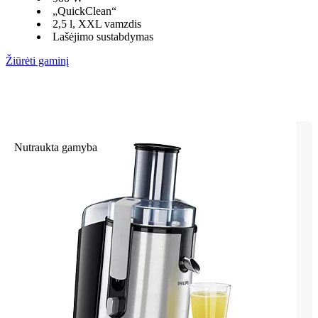
„QuickClean“
2,5 l, XXL vamzdis
Lašėjimo sustabdymas
Žiūrėti gaminį
Nutraukta gamyba