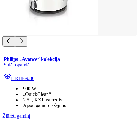
Philips „Avance“ kolekcija
Sulčiaspaudė
HR1869/80
900 W
„QuickClean“
2,5 l, XXL vamzdis
Apsauga nuo lašėjimo
Žiūrėti gaminį