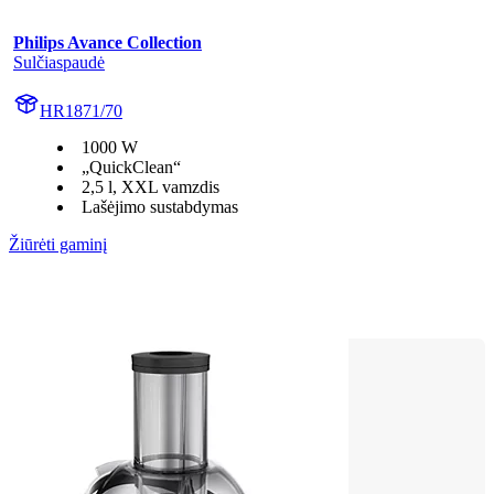
Philips Avance Collection
Sulčiaspaudė
HR1871/70
1000 W
„QuickClean“
2,5 l, XXL vamzdis
Lašėjimo sustabdymas
Žiūrėti gaminį