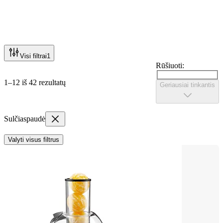
Visi filtrai
1
Rūšiuoti:
1–12 iš 42 rezultatų
Geriausiai tinkantis
Sulčiaspaudė
Valyti visus filtrus