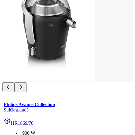
Philips Avance Collection
Sulčiaspaudė
HR1869/70
900 W