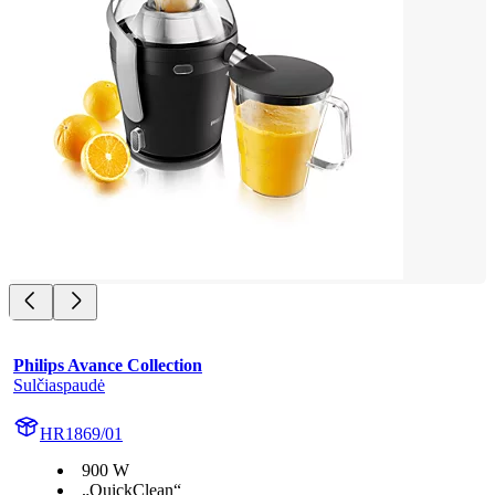
Philips Avance Collection
Sulčiaspaudė
HR1869/01
900 W
„QuickClean“