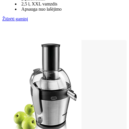
2,5 l, XXL vamzdis
Apsauga nuo lašėjimo
Žiūrėti gaminį