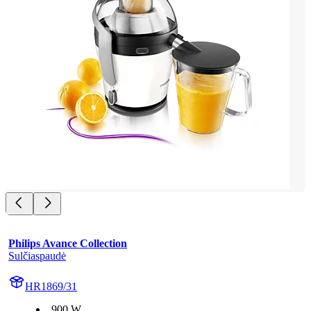
Philips Avance Collection
Sulčiaspaudė
HR1869/31
900 W