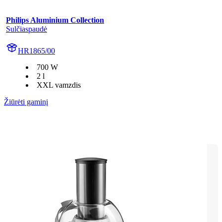
Philips Aluminium Collection
Sulčiaspaudė
HR1865/00
700 W
2 l
XXL vamzdis
Žiūrėti gaminį