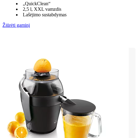
„QuickClean“
2,5 l, XXL vamzdis
Lašėjimo sustabdymas
Žiūrėti gaminį