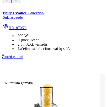
Philips Avance Collection
Sulčiaspaudė
HR1870/70
900 W
„QuickClean“
2,5 l, XXL vamzdis
Lašėjimo stabd., citrus. vaisių sulč.
Žiūrėti gaminį
Nutraukta gamyba