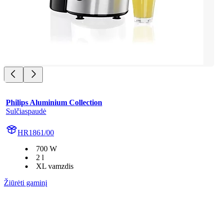
Philips Aluminium Collection
Sulčiaspaudė
HR1861/00
700 W
2 l
XL vamzdis
Žiūrėti gaminį