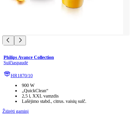
Philips Avance Collection
Sulčiaspaudė
HR1870/10
900 W
„QuickClean“
2,5 l, XXL vamzdis
Lašėjimo stabd., citrus. vaisių sulč.
Žiūrėti gaminį