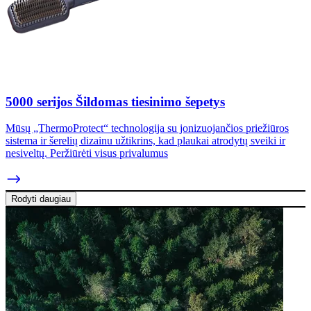
5000 serijos Šildomas tiesinimo šepetys
Mūsų „ThermoProtect“ technologija su jonizuojančios priežiūros
sistema ir šerelių dizainu užtikrins, kad plaukai atrodytų sveiki ir
nesiveltų. Peržiūrėti visus privalumus
Rodyti daugiau