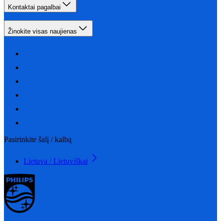
Kontaktai pagalbai
Žinokite visas naujienas
Pasirinkite šalį / kalbą
Lietuva / Lietuviškai