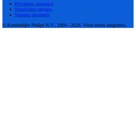
Privatumo nuostatos
Naudojimo sąlygos
Slapukų nuostatos
© Koninklijke Philips N.V., 2004 - 2026. Visos teisės saugomos.