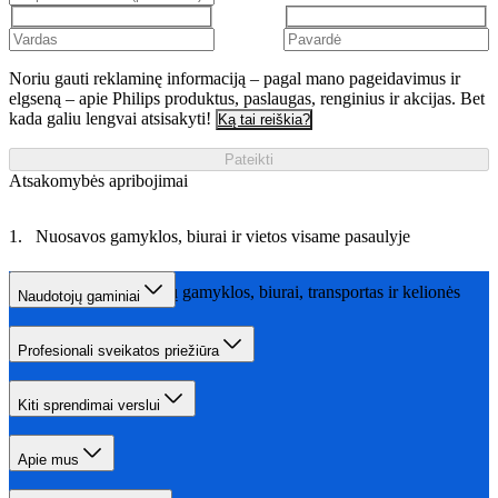
Noriu gauti reklaminę informaciją – pagal mano pageidavimus ir
elgseną – apie Philips produktus, paslaugas, renginius ir akcijas. Bet
kada galiu lengvai atsisakyti!
Ką tai reiškia?
Pateikti
Atsakomybės apribojimai
Nuosavos gamyklos, biurai ir vietos visame pasaulyje
Mūsų veikla – mūsų gamyklos, biurai, transportas ir kelionės
Naudotojų gaminiai
Profesionali sveikatos priežiūra
Kiti sprendimai verslui
Apie mus