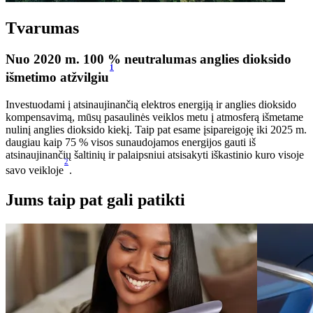
Tvarumas
Nuo 2020 m. 100 % neutralumas anglies dioksido
1
išmetimo atžvilgiu
Investuodami į atsinaujinančią elektros energiją ir anglies dioksido
kompensavimą, mūsų pasaulinės veiklos metu į atmosferą išmetame
nulinį anglies dioksido kiekį. Taip pat esame įsipareigoję iki 2025 m.
daugiau kaip 75 % visos sunaudojamos energijos gauti iš
atsinaujinančių šaltinių ir palaipsniui atsisakyti iškastinio kuro visoje
2
savo veikloje
.
Jums taip pat gali patikti