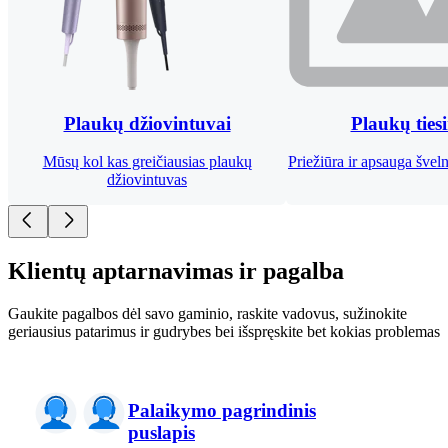
Plaukų džiovintuvai
Plaukų ties
Mūsų kol kas greičiausias plaukų
Priežiūra ir apsauga šve
džiovintuvas
Klientų aptarnavimas ir pagalba
Gaukite pagalbos dėl savo gaminio, raskite vadovus, sužinokite
geriausius patarimus ir gudrybes bei išspręskite bet kokias problemas
Palaikymo pagrindinis
puslapis