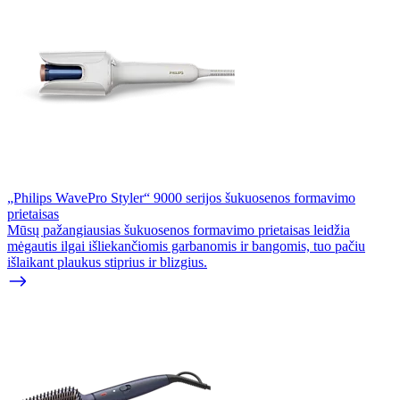
„Philips WavePro Styler“ 9000 serijos šukuosenos formavimo
prietaisas
Mūsų pažangiausias šukuosenos formavimo prietaisas leidžia
mėgautis ilgai išliekančiomis garbanomis ir bangomis, tuo pačiu
išlaikant plaukus stiprius ir blizgius.