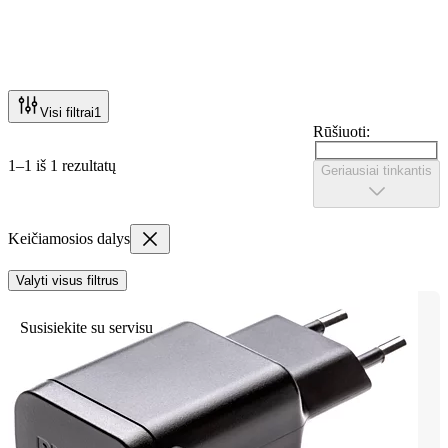
Visi filtrai
1
Rūšiuoti:
1–1 iš 1 rezultatų
Geriausiai tinkantis
Keičiamosios dalys
Valyti visus filtrus
Susisiekite su servisu