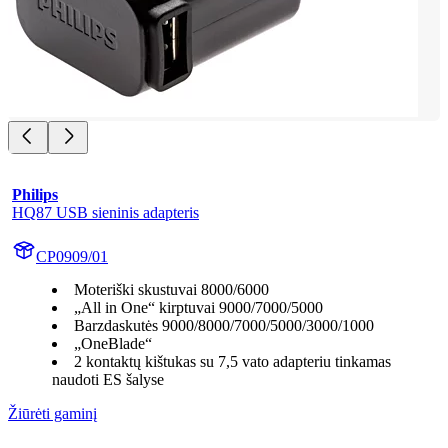
Philips
HQ87 USB sieninis adapteris
CP0909/01
Moteriški skustuvai 8000/6000
„All in One“ kirptuvai 9000/7000/5000
Barzdaskutės 9000/8000/7000/5000/3000/1000
„OneBlade“
2 kontaktų kištukas su 7,5 vato adapteriu tinkamas
naudoti ES šalyse
Žiūrėti gaminį