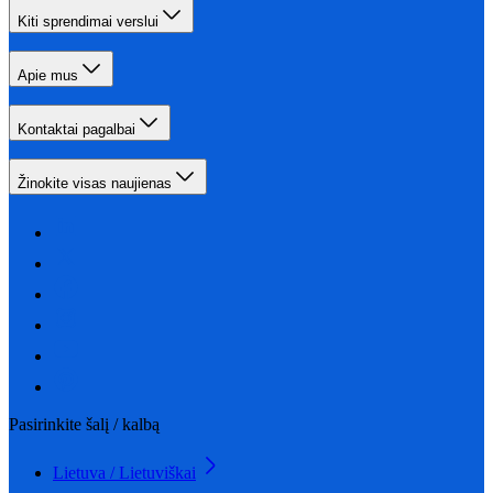
Kiti sprendimai verslui
Apie mus
Kontaktai pagalbai
Žinokite visas naujienas
Pasirinkite šalį / kalbą
Lietuva / Lietuviškai