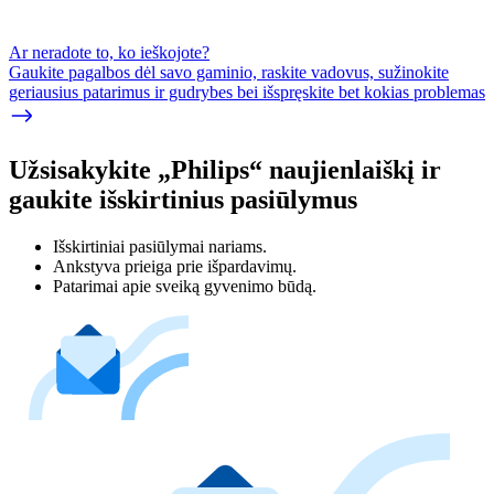
Ar neradote to, ko ieškojote?
Gaukite pagalbos dėl savo gaminio, raskite vadovus, sužinokite
geriausius patarimus ir gudrybes bei išspręskite bet kokias problemas
Užsisakykite „Philips“ naujienlaiškį ir
gaukite išskirtinius pasiūlymus
Išskirtiniai pasiūlymai nariams.
Ankstyva prieiga prie išpardavimų.
Patarimai apie sveiką gyvenimo būdą.