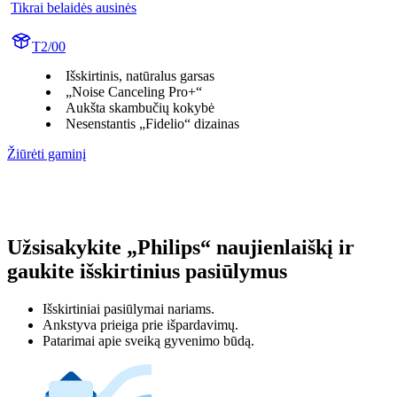
Tikrai belaidės ausinės
T2/00
Išskirtinis, natūralus garsas
„Noise Canceling Pro+“
Aukšta skambučių kokybė
Nesenstantis „Fidelio“ dizainas
Žiūrėti gaminį
Užsisakykite „Philips“ naujienlaiškį ir
gaukite išskirtinius pasiūlymus
Išskirtiniai pasiūlymai nariams.
Ankstyva prieiga prie išpardavimų.
Patarimai apie sveiką gyvenimo būdą.