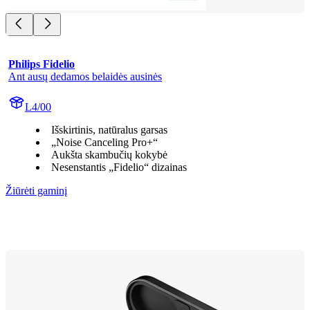
Philips Fidelio
Ant ausų dedamos belaidės ausinės
L4/00
Išskirtinis, natūralus garsas
„Noise Canceling Pro+“
Aukšta skambučių kokybė
Nesenstantis „Fidelio“ dizainas
Žiūrėti gaminį