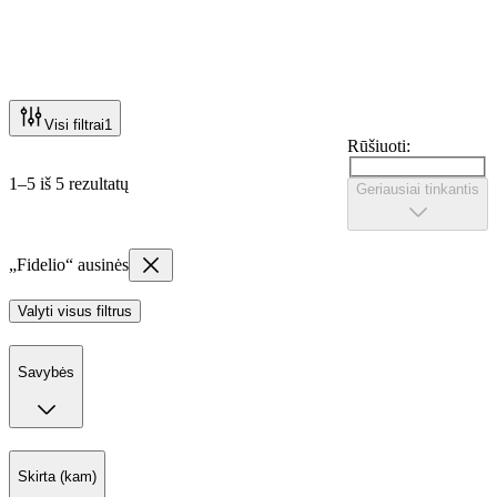
Visi filtrai
1
Rūšiuoti:
1–5 iš 5 rezultatų
Geriausiai tinkantis
„Fidelio“ ausinės
Valyti visus filtrus
Savybės
Skirta (kam)