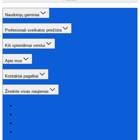
Naudotojų gaminiai
Profesionali sveikatos priežiūra
Kiti sprendimai verslui
Apie mus
Kontaktai pagalbai
Žinokite visas naujienas