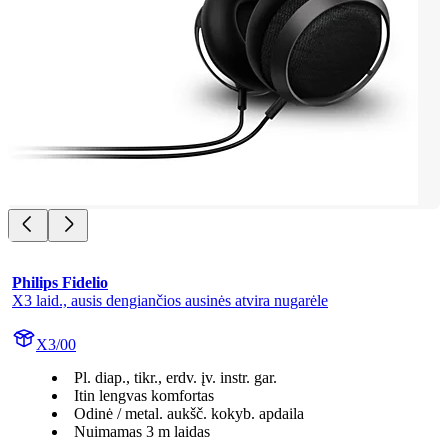
Philips Fidelio
X3 laid., ausis dengiančios ausinės atvira nugarėle
X3/00
Pl. diap., tikr., erdv. įv. instr. gar.
Itin lengvas komfortas
Odinė / metal. aukšč. kokyb. apdaila
Nuimamas 3 m laidas